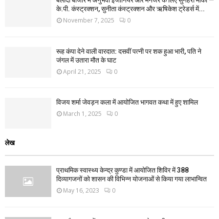
बलौदा बाजार में अनुभवी इंजीनियर और मैनेजर के लिए सुनहरा मौका —
के.पी. कंस्ट्रक्शन, सुनीता कंस्ट्रक्शन और ऋषिकेश ट्रेडर्स में...
November 7, 2025
0
रूह कंपा देने वाली वारदात: दसवीं पत्नी पर शक हुआ भारी, पति ने
जंगल में उतारा मौत के घाट
April 21, 2025
0
विजय शर्मा जेवड़न कला में आयोजित भागवत कथा में हुए शामिल
March 1, 2025
0
लेख
प्राथमिक स्वास्थ्य केन्द्र कुण्डा में आयोजित शिविर में 388
दिव्यागजनों को शासन की विभिन्न योजनाओं से किया गया लाभान्वित
May 16, 2023
0