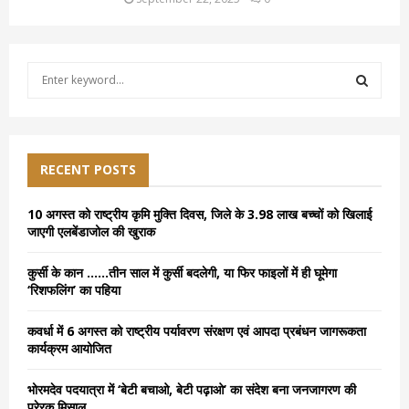
S
e
a
S
r
c
E
h
RECENT POSTS
f
A
o
10 अगस्त को राष्ट्रीय कृमि मुक्ति दिवस, जिले के 3.98 लाख बच्चों को खिलाई
r
R
जाएगी एलबेंडाजोल की खुराक
:
C
कुर्सी के कान ……तीन साल में कुर्सी बदलेगी, या फिर फाइलों में ही घूमेगा
‘रिशफलिंग’ का पहिया
H
कवर्धा में 6 अगस्त को राष्ट्रीय पर्यावरण संरक्षण एवं आपदा प्रबंधन जागरूकता
कार्यक्रम आयोजित
भोरमदेव पदयात्रा में ‘बेटी बचाओ, बेटी पढ़ाओ’ का संदेश बना जनजागरण की
प्रेरक मिसाल