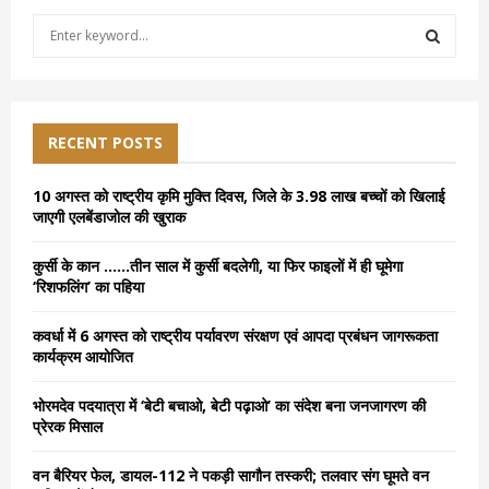
S
e
a
S
r
c
E
h
RECENT POSTS
f
A
o
10 अगस्त को राष्ट्रीय कृमि मुक्ति दिवस, जिले के 3.98 लाख बच्चों को खिलाई
r
R
जाएगी एलबेंडाजोल की खुराक
:
C
कुर्सी के कान ……तीन साल में कुर्सी बदलेगी, या फिर फाइलों में ही घूमेगा
‘रिशफलिंग’ का पहिया
H
कवर्धा में 6 अगस्त को राष्ट्रीय पर्यावरण संरक्षण एवं आपदा प्रबंधन जागरूकता
कार्यक्रम आयोजित
भोरमदेव पदयात्रा में ‘बेटी बचाओ, बेटी पढ़ाओ’ का संदेश बना जनजागरण की
प्रेरक मिसाल
वन बैरियर फेल, डायल-112 ने पकड़ी सागौन तस्करी; तलवार संग घूमते वन