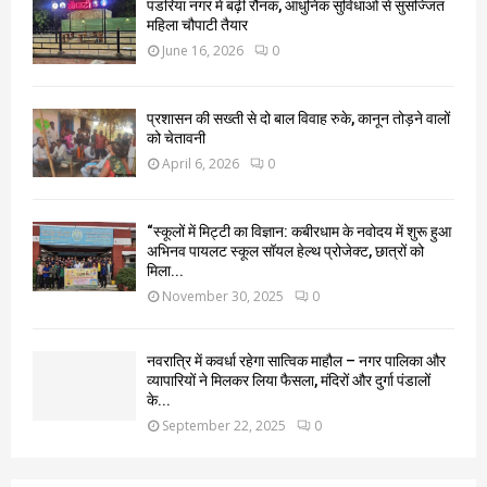
पंडरिया नगर में बढ़ी रौनक, आधुनिक सुविधाओं से सुसज्जित
महिला चौपाटी तैयार
June 16, 2026
0
प्रशासन की सख्ती से दो बाल विवाह रुके, कानून तोड़ने वालों
को चेतावनी
April 6, 2026
0
“स्कूलों में मिट्टी का विज्ञान: कबीरधाम के नवोदय में शुरू हुआ
अभिनव पायलट स्कूल सॉयल हेल्थ प्रोजेक्ट, छात्रों को
मिला...
November 30, 2025
0
नवरात्रि में कवर्धा रहेगा सात्विक माहौल – नगर पालिका और
व्यापारियों ने मिलकर लिया फैसला, मंदिरों और दुर्गा पंडालों
के...
September 22, 2025
0