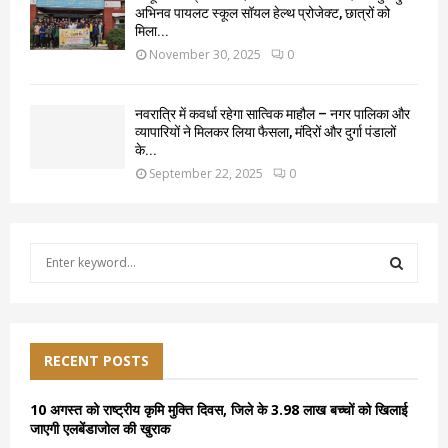
अभिनव पायलट स्कूल सॉयल हेल्थ प्रोजेक्ट, छात्रों को
मिला...
November 30, 2025
0
नवरात्रि में कवर्धा रहेगा सात्विक माहौल – नगर पालिका और
व्यापारियों ने मिलकर लिया फैसला, मंदिरों और दुर्गा पंडालों
के...
September 22, 2025
0
S
e
a
S
r
c
E
h
RECENT POSTS
f
A
o
10 अगस्त को राष्ट्रीय कृमि मुक्ति दिवस, जिले के 3.98 लाख बच्चों को खिलाई
r
R
जाएगी एलबेंडाजोल की खुराक
: