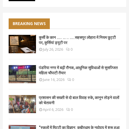
BREAKING NEWS
कुर्सी के कान ….. … .. …..सहसपुर लोहारा में नियम छुट्टी
पर, कुर्सियां ड्यूटी पर
July 26, 2026
0
पंडरिया नगर में बढ़ी रौनक, आधुनिक सुविधाओं से सुसज्जित
महिला चौपाटी तैयार
June 16, 2026
0
प्रशासन की सख्ती से दो बाल विवाह रुके, कानून तोड़ने वालों
को चेतावनी
April 6, 2026
0
“स्कूलों में मिट्टी का विज्ञान: कबीरधाम के नवोदय में शुरू हुआ