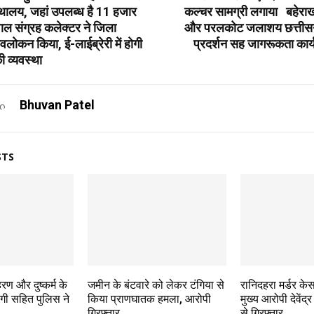
थालय, जहां उपलब्ध है 11 हजार
कल्चर सामग्री लगाया बहेराख
ाल संग्रह कलेक्टर ने जिला
और परलकोट जलाशय छत्तीसगढ़
लोकन किया, ई-लाईब्रेरी में होगी
प्रदर्शन सह जागरूकता कार
 व्यवस्था
Bhuvan Patel
STS
ण और दुष्कर्म के
जमीन के बंटवारे को लेकर टंगिया से
रानिदहरा मर्डर केस
ी सहित पुलिस ने
किया प्राणघातक हमला, आरोपी
मुख्य आरोपी देवेंद
गिरफ्तार
से गिरफ्तार