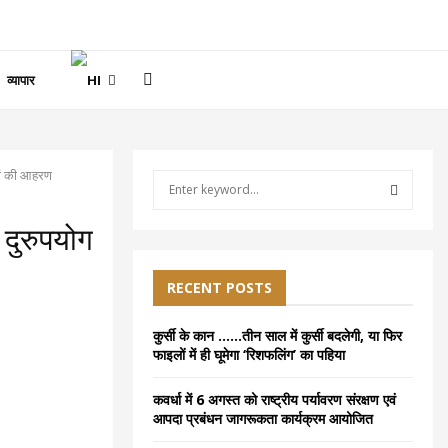
व्यापार
रों की आहरण
S
e
a
S
 दुरुपयोग
r
c
E
h
RECENT POSTS
f
A
o
कुर्सी के कान ……तीन साल में कुर्सी बदलेगी, या फिर
r
R
फाइलों में ही घूमेगा ‘रिशफलिंग’ का पहिया
:
C
कवर्धा में 6 अगस्त को राष्ट्रीय पर्यावरण संरक्षण एवं
आपदा प्रबंधन जागरूकता कार्यक्रम आयोजित
H