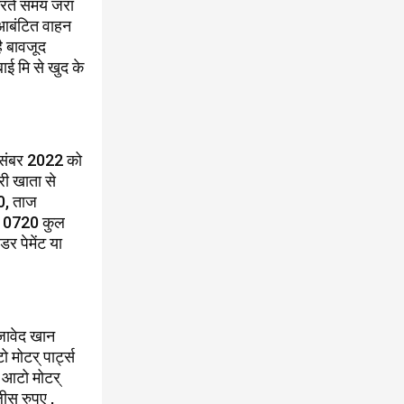
करते समय जरा
 आबंटित वाहन
ै बावजूद
ई मि से खुद के
िसंबर 2022 को
री खाता से
00, ताज
 ,10720 कुल
र पेमेंट या
 जावेद खान
मोटर् पार्ट्स
 आटो मोटर्
ीस रुपए ,