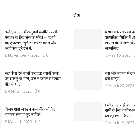
लेख
बलौदा बाजार में अनुभवी इंजीनियर और
प्राथमिक स्वास्थ्य केन्
मैनेजर के लिए सुनहरा मौका — के.पी.
आयोजित शिविर में 3
कंस्ट्रक्शन, सुनीता कंस्ट्रक्शन और
शासन की विभिन्न यो
ऋषिकेश ट्रेडर्स में...
लाभान्वित
November 7, 2025
0
May 16, 2023
रूह कंपा देने वाली वारदात: दसवीं पत्नी
बस और माजदा में ट
पर शक हुआ भारी, पति ने जंगल में उतारा
बचे यात्री
मौत के घाट
March 22, 2023
April 21, 2025
0
छत्तीसगढ़ एग्रीकान स
विजय शर्मा जेवड़न कला में आयोजित
सभी के लिए कबीरधाम ज
भागवत कथा में हुए शामिल
का शुभारम्भ किया
March 1, 2025
0
March 19, 2023