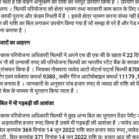
ता चला है कि वाहन अनुरक्षण की राशि का भरपूर उपयोग किया है । उपयोग 
लगा । चिल्फी परियोजना को क्षेत्र भ्रमण तथा सरकारी काम काज के लिए
फी पुराना और कंडम स्थिती में है । इससे क्षेत्र भ्रमण करना संभव नही ह
की राशि का बिल लगाकर उपयोग किया गया है जो समझ से परे है और पेड बा
जमा कराया है ।
 हजारों का आहरण
कास परियोजना अधिकारी चिल्फी ने अपने एच डी एफ सी के खाता में 22 द
नौ सौ उन्यासी रुपए की परियोजना चिल्फी का भारतीय स्टैट बैंक के सरका
ट्रांसफर किया है । जिसका गोसवारा जावेद आटो मोटर्स पार्ट्स चिल्फी 87
रिंग एवम वर्कशाप कवर्धा 9380 , कबीर गैरेज आटोमोबाइल कवर्धा 11179
बनाया है । जानकारी के अनुसार पांच हजार रुपए से ज्यादा की राशि को वेंड
को चेक के माध्यम से भुगतान किया जाता है ।
 बिल में भी गड़बड़ी की आशंका
कास परियोजना अधिकारी चिल्फी ने कुछ अन्य बिल का भुगतान वेंडर पेमेंट
 अड़तालीस हजार रुपए किया है उसमे भी गड़बड़ी की आशंका है ।जावेद आटो 
 बिल क्रमांक 369 दिनांक 14 जून 2022 राशि सात हजार साठ रुपए ,जावेद
ी घाटी , बिल क्रमांक 371 दिनांक 14 जून 2022 राशि छः हजार आठ सौ चाल