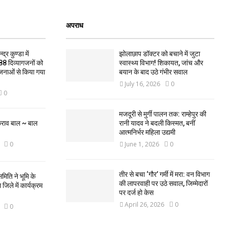
अपराध
द्र कुण्डा में
झोलाछाप डॉक्टर को बचाने में जुटा
88 दिव्यागजनों को
स्वास्थ्य विभाग! शिकायत, जांच और
जनाओं से किया गया
बयान के बाद उठे गंभीर सवाल
July 16, 2026
0
0
मजदूरी से मुर्गी पालन तक: राम्हेपुर की
कराव बाल ~ बाल
रानी यादव ने बदली किस्मत, बनीं
आत्मनिर्भर महिला उद्यमी
0
June 1, 2026
0
तीर से बचा ‘गौर’ गर्मी में मरा: वन विभाग
मिति ने भूमि के
की लापरवाही पर उठे सवाल, जिम्मेदारों
िले में कार्यक्रम
पर दर्ज हो केस
April 26, 2026
0
0