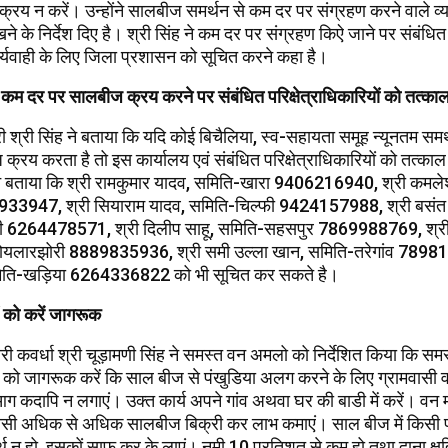
िक्रय न करें। उन्होंने सालबीज समर्थन से कम दर पर संग्रहण करने वाले व्य
ने के निर्देश दिए है। श्री सिंह ने कम दर पर संग्रहण किऐ जाने पर संबंधित 
र्यवाही के लिए जिला प्रशासन को सूचित करने कहा है।
े कम दर पर सालबीज क्रय करने पर संबंधित परिक्षेत्राधिकारियों को तत्काल
श्री सिंह ने बताया कि यदि कोई बिचैलिया, स्व-सहायता समूह न्यूनतम समर्
्रय करता है तो इस कार्यालय एवं संबंधित परिक्षेत्राधिकारियों को तत्का
ंने बताया कि श्री रामकुमार यादव, समिति-खारा 9406216940, श्री कमले
933947, श्री सियाराम यादव, समिति-चिल्फी 9424157988, श्री बसंत 
ी 6264478571, श्री दिलीप साहू, समिति-सहसपुर 7869988769, श्र
कोयलारझोरी 8889835936, श्री समी उल्ला खान, समिति-तरेगांव 7898
, समिति-खड़िया 6264336822 को भी सूचित कर सकते है।
ं को करें जागरूक
ी कवर्धा श्री चूड़ामणी सिंह ने समस्त वन अमलो को निर्देशित किया कि सम
 को जागरूक करें कि साल बीज से पंखुडिया अलग करने के लिए ग्रामवासी वन क
 कदापि न लगाएं। उक्त कार्य अपने गांव अथवा घर की बाडी में करें। वन 
ासी अधिक से अधिक सालबीज बिक्री कर लाभ कमाएं। साल बीज में किसी 
थ न हो, इसकों साफ कर के लाएं। नमी 10 प्रतिशत से कम हो तथा दाना क्षति