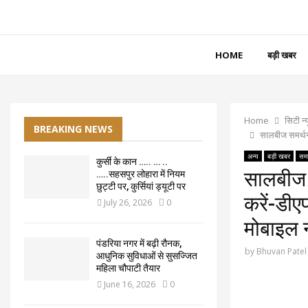
HOME
बड़ी खबर
Home
सिटी न्
BREAKING NEWS
सालबीज समर्थन 
अन्य
बड़ी खबर
समा
कुर्सी के कान ….. … ..
सालबीज स
…..सहसपुर लोहारा में नियम
छुट्टी पर, कुर्सियां ड्यूटी पर
करें-डी
July 26, 2026
0
मोबाइल 
पंडरिया नगर में बढ़ी रौनक,
by
Bhuvan Patel
आधुनिक सुविधाओं से सुसज्जित
महिला चौपाटी तैयार
June 16, 2026
0