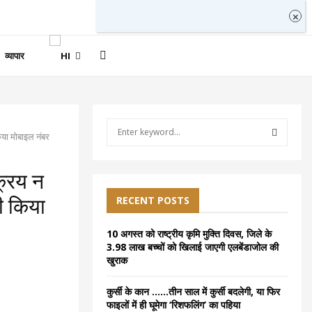
व्यापार
S
िया मोबाइल नंबर
e
a
S
r
क्रय न
c
E
h
RECENT POSTS
ी किया
f
A
o
10 अगस्त को राष्ट्रीय कृमि मुक्ति दिवस, जिले के
r
R
3.98 लाख बच्चों को खिलाई जाएगी एलबेंडाजोल की
:
खुराक
C
कुर्सी के कान ……तीन साल में कुर्सी बदलेगी, या फिर
H
फाइलों में ही घूमेगा ‘रिशफलिंग’ का पहिया