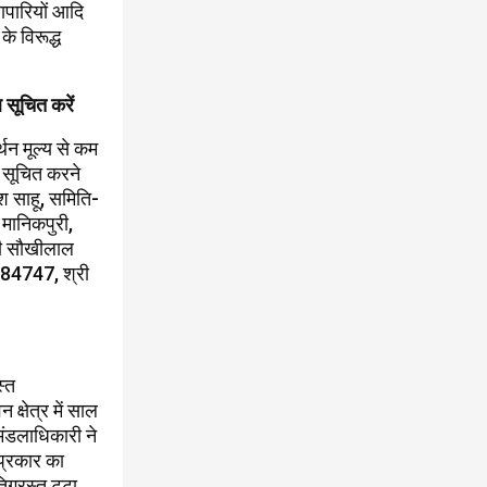
ापारियों आदि
के विरूद्ध
 सूचित करें
थन मूल्य से कम
ल सूचित करने
श साहू, समिति-
मानिकपुरी,
ी सौखीलाल
184747, श्री
स्त
्षेत्र में साल
मंडलाधिकारी ने
प्रकार का
ग्रस्त टूटा