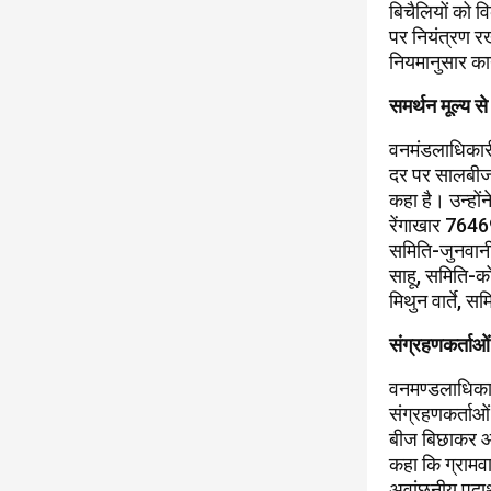
बिचैलियों को व
पर नियंत्रण रख
नियमानुसार का
समर्थन मूल्य स
वनमंडलाधिकारी 
दर पर सालबीज क
कहा है। उन्हो
रेंगाखार 7646
समिति-जुनवान
साहू, समिति-
मिथुन वार्ते
संग्रहणकर्ताओ
वनमण्डलाधिकार
संग्रहणकर्ताओं
बीज बिछाकर आग
कहा कि ग्रामव
अवांछनीय पदार्