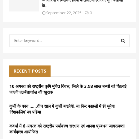
व्यापारियों ने मिलकर लिया फैसला, मंदिरों और दुर्गा पंडालों
के...
September 22, 2025
0
S
e
a
S
r
c
E
h
RECENT POSTS
f
A
o
10 अगस्त को राष्ट्रीय कृमि मुक्ति दिवस, जिले के 3.98 लाख बच्चों को खिलाई
r
R
जाएगी एलबेंडाजोल की खुराक
:
C
कुर्सी के कान ……तीन साल में कुर्सी बदलेगी, या फिर फाइलों में ही घूमेगा
‘रिशफलिंग’ का पहिया
H
कवर्धा में 6 अगस्त को राष्ट्रीय पर्यावरण संरक्षण एवं आपदा प्रबंधन जागरूकता
कार्यक्रम आयोजित