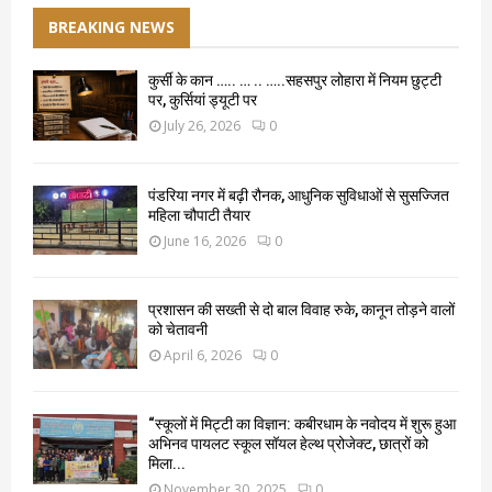
BREAKING NEWS
कुर्सी के कान ….. … .. …..सहसपुर लोहारा में नियम छुट्टी
पर, कुर्सियां ड्यूटी पर
July 26, 2026
0
पंडरिया नगर में बढ़ी रौनक, आधुनिक सुविधाओं से सुसज्जित
महिला चौपाटी तैयार
June 16, 2026
0
प्रशासन की सख्ती से दो बाल विवाह रुके, कानून तोड़ने वालों
को चेतावनी
April 6, 2026
0
“स्कूलों में मिट्टी का विज्ञान: कबीरधाम के नवोदय में शुरू हुआ
अभिनव पायलट स्कूल सॉयल हेल्थ प्रोजेक्ट, छात्रों को
मिला...
November 30, 2025
0