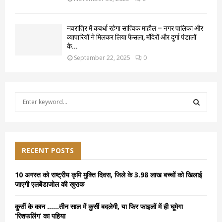
नवरात्रि में कवर्धा रहेगा सात्विक माहौल – नगर पालिका और
व्यापारियों ने मिलकर लिया फैसला, मंदिरों और दुर्गा पंडालों
के...
September 22, 2025
0
S
e
a
S
r
c
E
h
RECENT POSTS
f
A
o
10 अगस्त को राष्ट्रीय कृमि मुक्ति दिवस, जिले के 3.98 लाख बच्चों को खिलाई
r
R
जाएगी एलबेंडाजोल की खुराक
:
C
कुर्सी के कान ……तीन साल में कुर्सी बदलेगी, या फिर फाइलों में ही घूमेगा
‘रिशफलिंग’ का पहिया
H