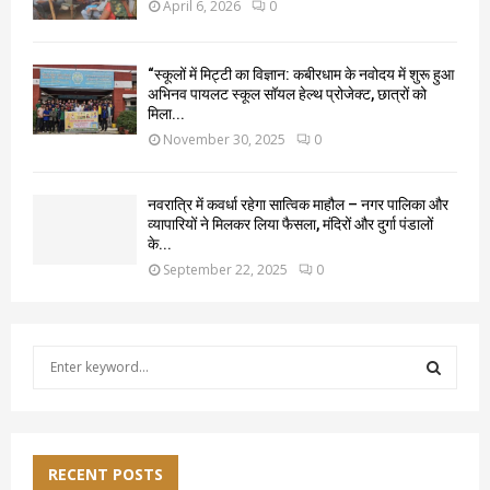
April 6, 2026
0
“स्कूलों में मिट्टी का विज्ञान: कबीरधाम के नवोदय में शुरू हुआ
अभिनव पायलट स्कूल सॉयल हेल्थ प्रोजेक्ट, छात्रों को
मिला...
November 30, 2025
0
नवरात्रि में कवर्धा रहेगा सात्विक माहौल – नगर पालिका और
व्यापारियों ने मिलकर लिया फैसला, मंदिरों और दुर्गा पंडालों
के...
September 22, 2025
0
S
e
a
S
r
c
E
h
RECENT POSTS