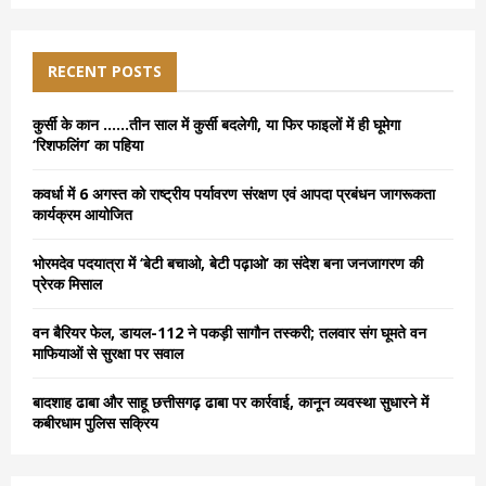
a
S
r
c
E
h
RECENT POSTS
f
A
o
कुर्सी के कान ……तीन साल में कुर्सी बदलेगी, या फिर फाइलों में ही घूमेगा
r
R
‘रिशफलिंग’ का पहिया
:
C
कवर्धा में 6 अगस्त को राष्ट्रीय पर्यावरण संरक्षण एवं आपदा प्रबंधन जागरूकता
कार्यक्रम आयोजित
H
भोरमदेव पदयात्रा में ‘बेटी बचाओ, बेटी पढ़ाओ’ का संदेश बना जनजागरण की
प्रेरक मिसाल
वन बैरियर फेल, डायल-112 ने पकड़ी सागौन तस्करी; तलवार संग घूमते वन
माफियाओं से सुरक्षा पर सवाल
बादशाह ढाबा और साहू छत्तीसगढ़ ढाबा पर कार्रवाई, कानून व्यवस्था सुधारने में
कबीरधाम पुलिस सक्रिय