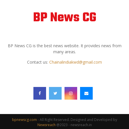
BP News CG
ABOUT US
BP News CG is the best news website. It provides news from
many areas.
Contact us:
Chainalindiakwd@gmail.com
FOLLOW US
bpnewscg.com
- All Right Reserved. Designed and Developed by
Newsreach
@2023 - newsreach.in