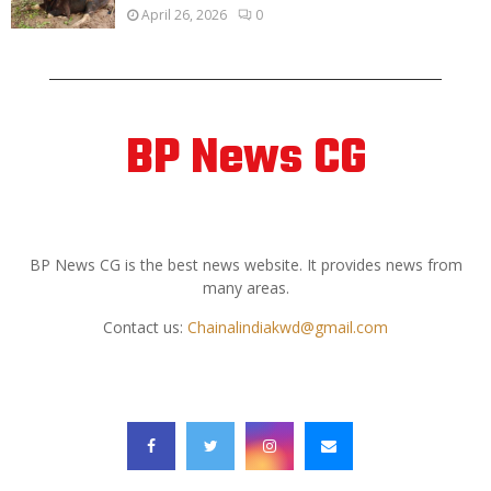
April 26, 2026
0
BP News CG
ABOUT US
BP News CG is the best news website. It provides news from
many areas.
Contact us:
Chainalindiakwd@gmail.com
FOLLOW US