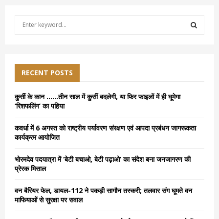
S
e
a
S
r
c
E
h
RECENT POSTS
f
A
o
कुर्सी के कान ……तीन साल में कुर्सी बदलेगी, या फिर फाइलों में ही घूमेगा
r
R
‘रिशफलिंग’ का पहिया
:
C
कवर्धा में 6 अगस्त को राष्ट्रीय पर्यावरण संरक्षण एवं आपदा प्रबंधन जागरूकता
कार्यक्रम आयोजित
H
भोरमदेव पदयात्रा में ‘बेटी बचाओ, बेटी पढ़ाओ’ का संदेश बना जनजागरण की
प्रेरक मिसाल
वन बैरियर फेल, डायल-112 ने पकड़ी सागौन तस्करी; तलवार संग घूमते वन
माफियाओं से सुरक्षा पर सवाल