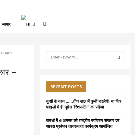
व्यापार
ु बालदास
S
e
a
S
कार –
r
c
E
h
RECENT POSTS
f
A
o
कुर्सी के कान ……तीन साल में कुर्सी बदलेगी, या फिर
r
R
फाइलों में ही घूमेगा ‘रिशफलिंग’ का पहिया
:
C
कवर्धा में 6 अगस्त को राष्ट्रीय पर्यावरण संरक्षण एवं
आपदा प्रबंधन जागरूकता कार्यक्रम आयोजित
H