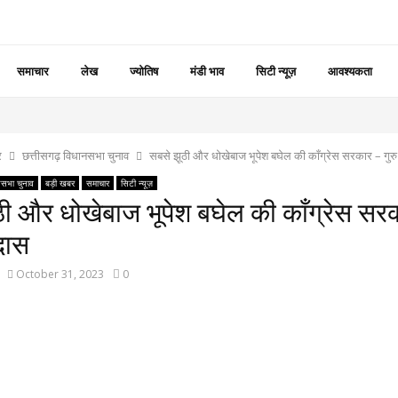
समाचार
लेख
ज्योतिष
मंडी भाव
सिटी न्यूज़
आवश्यकता
र
छत्तीसगढ़ विधानसभा चुनाव
सबसे झूठी और धोखेबाज भूपेश बघेल की काँग्रेस सरकार – गुर
नसभा चुनाव
बड़ी खबर
समाचार
सिटी न्यूज़
ठी और धोखेबाज भूपेश बघेल की काँग्रेस सर
दास
October 31, 2023
0