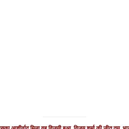
का आशीर्वाद मिला वह विजयी हुआ ,विजय शर्मा की जीत तय ,भा