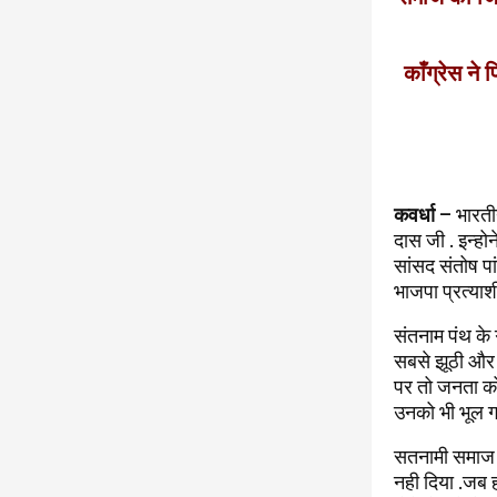
काँग्रेस ने
कवर्धा
– भारतीय 
दास जी . इन्हो
सांसद संतोष पां
भाजपा प्रत्याश
संतनाम पंथ के 
सबसे झूठी और द
पर तो जनता को ठ
उनको भी भूल ग
सतनामी समाज का
नही दिया .जब ह