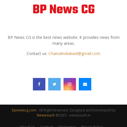
BP News CG
ABOUT US
BP News CG is the best news website. It provides news from
many areas.
Contact us:
Chainalindiakwd@gmail.com
FOLLOW US
bpnewscg.com
- All Right Reserved. Designed and Developed by
Newsreach
@2023 - newsreach.in
About Us
Contact
Disclaimer
Privacy Policy