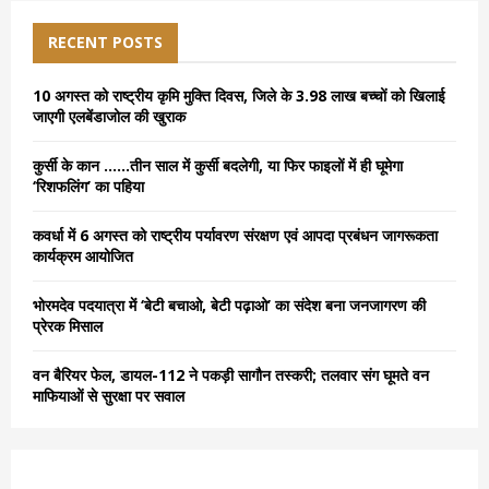
c
E
h
RECENT POSTS
f
A
o
10 अगस्त को राष्ट्रीय कृमि मुक्ति दिवस, जिले के 3.98 लाख बच्चों को खिलाई
r
R
जाएगी एलबेंडाजोल की खुराक
:
C
कुर्सी के कान ……तीन साल में कुर्सी बदलेगी, या फिर फाइलों में ही घूमेगा
‘रिशफलिंग’ का पहिया
H
कवर्धा में 6 अगस्त को राष्ट्रीय पर्यावरण संरक्षण एवं आपदा प्रबंधन जागरूकता
कार्यक्रम आयोजित
भोरमदेव पदयात्रा में ‘बेटी बचाओ, बेटी पढ़ाओ’ का संदेश बना जनजागरण की
प्रेरक मिसाल
वन बैरियर फेल, डायल-112 ने पकड़ी सागौन तस्करी; तलवार संग घूमते वन
माफियाओं से सुरक्षा पर सवाल