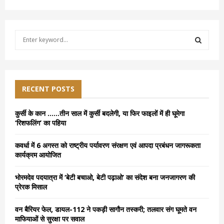
S
e
a
S
r
c
E
h
RECENT POSTS
f
A
o
कुर्सी के कान ……तीन साल में कुर्सी बदलेगी, या फिर फाइलों में ही घूमेगा
r
R
‘रिशफलिंग’ का पहिया
:
C
कवर्धा में 6 अगस्त को राष्ट्रीय पर्यावरण संरक्षण एवं आपदा प्रबंधन जागरूकता
कार्यक्रम आयोजित
H
भोरमदेव पदयात्रा में ‘बेटी बचाओ, बेटी पढ़ाओ’ का संदेश बना जनजागरण की
प्रेरक मिसाल
वन बैरियर फेल, डायल-112 ने पकड़ी सागौन तस्करी; तलवार संग घूमते वन
माफियाओं से सुरक्षा पर सवाल