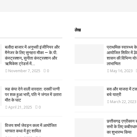
लेख
बलौदा बाजार में अनुभवी इंजीनियर और
प्राथमिक स्वास्थ्य केन्
मैनेजर के लिए सुनहरा मौका — के.पी.
आयोजित शिविर में 3
कंस्ट्रक्शन, सुनीता कंस्ट्रक्शन और
शासन की विभिन्न यो
ऋषिकेश ट्रेडर्स में...
लाभान्वित
November 7, 2025
0
May 16, 2023
रूह कंपा देने वाली वारदात: दसवीं पत्नी
बस और माजदा में ट
पर शक हुआ भारी, पति ने जंगल में उतारा
बचे यात्री
मौत के घाट
March 22, 2023
April 21, 2025
0
छत्तीसगढ़ एग्रीकान स
विजय शर्मा जेवड़न कला में आयोजित
सभी के लिए कबीरधाम ज
भागवत कथा में हुए शामिल
का शुभारम्भ किया