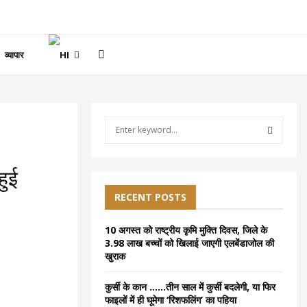
व्यापार
S
e
a
S
r
हुई
c
E
h
RECENT POSTS
ल
f
A
o
10 अगस्त को राष्ट्रीय कृमि मुक्ति दिवस, जिले के
r
R
3.98 लाख बच्चों को खिलाई जाएगी एलबेंडाजोल की
:
खुराक
C
कुर्सी के कान ……तीन साल में कुर्सी बदलेगी, या फिर
H
फाइलों में ही घूमेगा ‘रिशफलिंग’ का पहिया