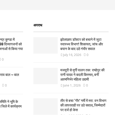
अपराध
द्र कुण्डा में
झोलाछाप डॉक्टर को बचाने में जुटा
88 दिव्यागजनों को
स्वास्थ्य विभाग! शिकायत, जांच और
जनाओं से किया गया
बयान के बाद उठे गंभीर सवाल
July 16, 2026
0
0
मजदूरी से मुर्गी पालन तक: राम्हेपुर की
कराव बाल ~ बाल
रानी यादव ने बदली किस्मत, बनीं
आत्मनिर्भर महिला उद्यमी
0
June 1, 2026
0
तीर से बचा ‘गौर’ गर्मी में मरा: वन विभाग
मिति ने भूमि के
की लापरवाही पर उठे सवाल, जिम्मेदारों
िले में कार्यक्रम
पर दर्ज हो केस