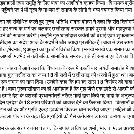
ुशहाली एवम समृद्धि के लिए बाबा का आशीर्वाद ग्रहण किया।विधायक श्री
 पहुँचने पर पंथी नृत्य के माध्यम से समाज के लोगो ने भव्य स्वागत किया गया
रम को संबोधित करते हुए मुख्य अतिथि भावना बोहरा ने कहा कि संत शिरोमणि
ए हुए सत्य के मार्ग पर चलकर छत्तीसगढ़ सरकार हमारे पुरखो और महापुरषो
ने को साकार करेगी।उन्होंने गुरु घासीदास जयंती की बधाई एवम शुभकामनाएं
ासीदास का संदेश आज के संदर्भ में और ज्यादा प्रसंगिक है।बाबा ने उस समय
नीच ,भेदभाव, छुआछूत का पुरजोर विरोध किया।मनखे मनखे एक समान का स
कि आपसी मतभेद से नही बल्कि सामाजिक समरसता से ही समाज एवं देश का व
बोहरा ने आगे कहा कि विधायक के रूप में पहली बार जयंती समारोह में शा
ाबा गुरुघासीदास का जन्म 18 वी सदी में छत्तीसगढ़ की धरती में हुआ था।बाबा 
एक समान का नारा दिया।उन्होंने कहा कि हम हर साल 18 दिसंबर को बाबा 
े है।बाबा गुरुघासीदास का ही आशीर्वाद है कि मुझ जैसे एक छोटे से आदमी 
।हमारे देश के यशश्वी प्रधानमंत्री नरेंद्र मोदी द्वारा किये गए वादों के अनु
दिन प्रदेश के 18 लाख परिवारों को आवास देने का फैसला किया।किसानों
्विंटल की दर और प्रति एकड़ इक्कीस क्विटल धान खरीदा जाएगा।महिलाओ
्ज्वला योजना के तहत हितग्राहियो को गैस कनेक्सन उपलब्ध कराया जाएग
म के अवसर पर नगर पंचायत के उपाध्यक्ष विशाल शर्मा , भाजपा मंडल अध्यक