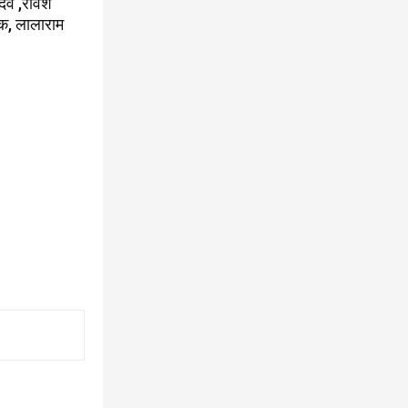
यादव ,रविश
ठक, लालाराम