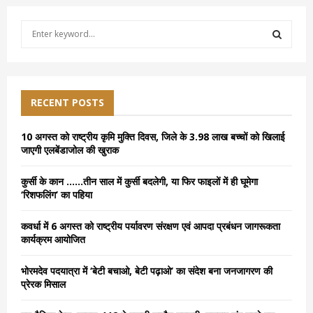
S
e
a
S
r
c
E
h
RECENT POSTS
f
A
o
10 अगस्त को राष्ट्रीय कृमि मुक्ति दिवस, जिले के 3.98 लाख बच्चों को खिलाई
r
R
जाएगी एलबेंडाजोल की खुराक
:
C
कुर्सी के कान ……तीन साल में कुर्सी बदलेगी, या फिर फाइलों में ही घूमेगा
‘रिशफलिंग’ का पहिया
H
कवर्धा में 6 अगस्त को राष्ट्रीय पर्यावरण संरक्षण एवं आपदा प्रबंधन जागरूकता
कार्यक्रम आयोजित
भोरमदेव पदयात्रा में ‘बेटी बचाओ, बेटी पढ़ाओ’ का संदेश बना जनजागरण की
प्रेरक मिसाल