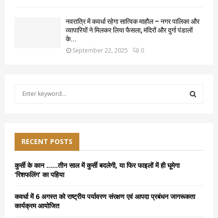
नवरात्रि में कवर्धा रहेगा सात्विक माहौल – नगर पालिका और
व्यापारियों ने मिलकर लिया फैसला, मंदिरों और दुर्गा पंडालों
के...
September 22, 2025
0
S
e
a
S
r
c
E
h
RECENT POSTS
f
A
o
कुर्सी के कान ……तीन साल में कुर्सी बदलेगी, या फिर फाइलों में ही घूमेगा
r
R
‘रिशफलिंग’ का पहिया
:
C
कवर्धा में 6 अगस्त को राष्ट्रीय पर्यावरण संरक्षण एवं आपदा प्रबंधन जागरूकता
कार्यक्रम आयोजित
H