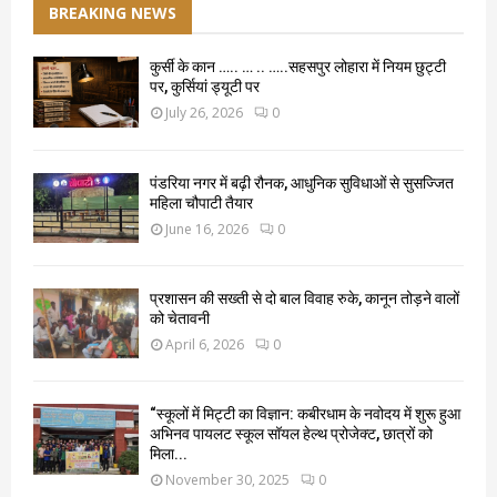
BREAKING NEWS
कुर्सी के कान ….. … .. …..सहसपुर लोहारा में नियम छुट्टी
पर, कुर्सियां ड्यूटी पर
July 26, 2026
0
पंडरिया नगर में बढ़ी रौनक, आधुनिक सुविधाओं से सुसज्जित
महिला चौपाटी तैयार
June 16, 2026
0
प्रशासन की सख्ती से दो बाल विवाह रुके, कानून तोड़ने वालों
को चेतावनी
April 6, 2026
0
“स्कूलों में मिट्टी का विज्ञान: कबीरधाम के नवोदय में शुरू हुआ
अभिनव पायलट स्कूल सॉयल हेल्थ प्रोजेक्ट, छात्रों को
मिला...
November 30, 2025
0