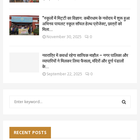
“स्कूलों में मिट्टी का विज्ञान: कबीरधाम के नवोदय में शुरू हुआ
अभिनव पायलट स्कूल सॉयल हेल्थ प्रोजेक्ट, छात्रों को
मिला...
November 30, 2025
0
नवरात्रि में कवर्धा रहेगा सात्विक माहौल – नगर पालिका और
व्यापारियों ने मिलकर लिया फैसला, मंदिरों और दुर्गा पंडालों
के...
September 22, 2025
0
S
e
a
S
r
c
E
h
RECENT POSTS
f
A