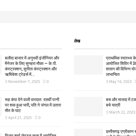
लेख
बलौदा बाजार में अनुभवी इंजीनियर और
प्राथमिक स्वास्थ्य केन्
मैनेजर के लिए सुनहरा मौका — के.पी.
आयोजित शिविर में 3
कंस्ट्रक्शन, सुनीता कंस्ट्रक्शन और
शासन की विभिन्न यो
ऋषिकेश ट्रेडर्स में...
लाभान्वित
November 7, 2025
0
May 16, 2023
रूह कंपा देने वाली वारदात: दसवीं पत्नी
बस और माजदा में ट
पर शक हुआ भारी, पति ने जंगल में उतारा
बचे यात्री
मौत के घाट
March 22, 2023
April 21, 2025
0
छत्तीसगढ़ एग्रीकान स
विजय शर्मा जेवड़न कला में आयोजित