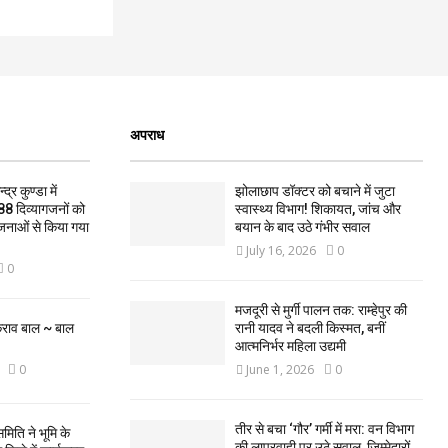
अपराध
द्र कुण्डा में
झोलाछाप डॉक्टर को बचाने में जुटा
88 दिव्यागजनों को
स्वास्थ्य विभाग! शिकायत, जांच और
जनाओं से किया गया
बयान के बाद उठे गंभीर सवाल
July 16, 2026
0
0
मजदूरी से मुर्गी पालन तक: राम्हेपुर की
कराव बाल ~ बाल
रानी यादव ने बदली किस्मत, बनीं
आत्मनिर्भर महिला उद्यमी
0
June 1, 2026
0
तीर से बचा ‘गौर’ गर्मी में मरा: वन विभाग
मिति ने भूमि के
की लापरवाही पर उठे सवाल, जिम्मेदारों