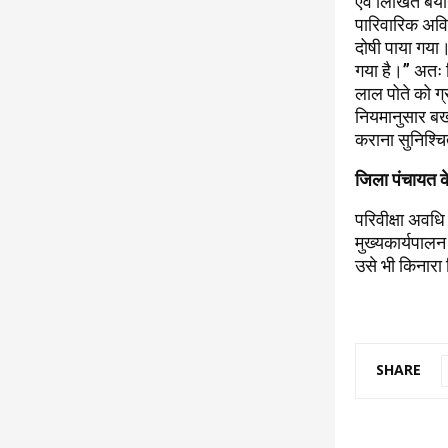
एवं लिखित बया
पारिवारिक अविव
दोषी पाया गया।
गया है।” अतः न
लाल पोते को ग
नियमानुसार बर
कराना सुनिश्चित
जिला पंचायत क
परिवीक्षा अवध
मुख्यकार्यपालन
उसे भी किनारा 
SHARE