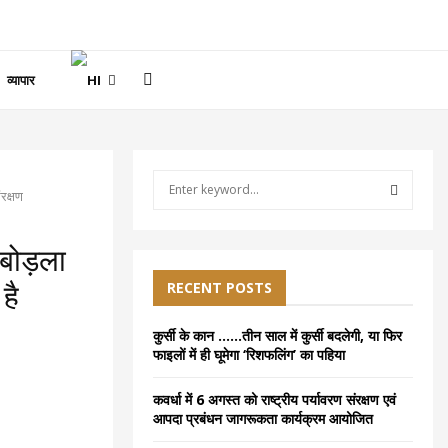
व्यापार
S
रक्षण
e
a
S
r
 बोड़ला
c
E
h
RECENT POSTS
है
f
A
o
कुर्सी के कान ……तीन साल में कुर्सी बदलेगी, या फिर
r
R
फाइलों में ही घूमेगा ‘रिशफलिंग’ का पहिया
:
C
कवर्धा में 6 अगस्त को राष्ट्रीय पर्यावरण संरक्षण एवं
आपदा प्रबंधन जागरूकता कार्यक्रम आयोजित
H