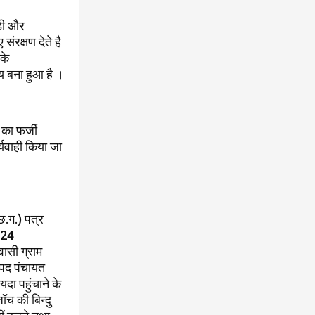
ड़ी और
ंरक्षण देते है
के
षय बना हुआ है ।
का फर्जी
्यवाही किया जा
छ.ग.) पत्र
024
वासी ग्राम
जनपद पंचायत
दा पहुंचाने के
ॉच की बिन्दु