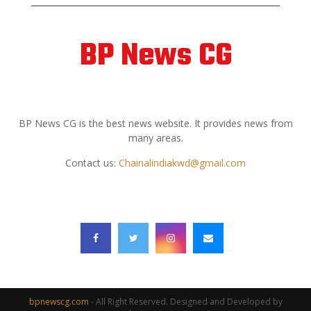
BP News CG
ABOUT US
BP News CG is the best news website. It provides news from
many areas.
Contact us:
Chainalindiakwd@gmail.com
FOLLOW US
bpnewscg.com
- All Right Reserved. Designed and Developed by