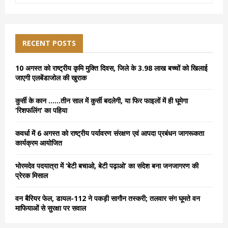
a
S
r
c
E
h
RECENT POSTS
f
A
o
10 अगस्त को राष्ट्रीय कृमि मुक्ति दिवस, जिले के 3.98 लाख बच्चों को खिलाई
r
R
जाएगी एलबेंडाजोल की खुराक
:
C
कुर्सी के कान ……तीन साल में कुर्सी बदलेगी, या फिर फाइलों में ही घूमेगा
‘रिशफलिंग’ का पहिया
H
कवर्धा में 6 अगस्त को राष्ट्रीय पर्यावरण संरक्षण एवं आपदा प्रबंधन जागरूकता
कार्यक्रम आयोजित
भोरमदेव पदयात्रा में ‘बेटी बचाओ, बेटी पढ़ाओ’ का संदेश बना जनजागरण की
प्रेरक मिसाल
वन बैरियर फेल, डायल-112 ने पकड़ी सागौन तस्करी; तलवार संग घूमते वन
माफियाओं से सुरक्षा पर सवाल