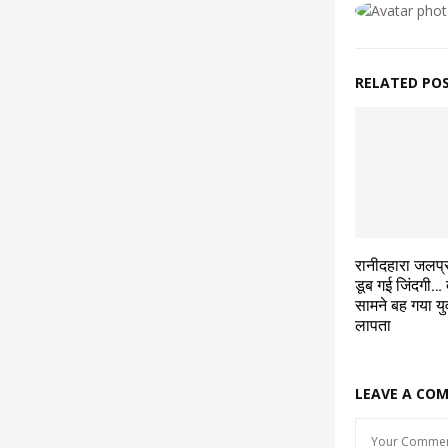
RELATED PO
रानीदहारा जलप्र
डूब गई जिंदगी… 
सामने बह गया य
लापता
LEAVE A CO