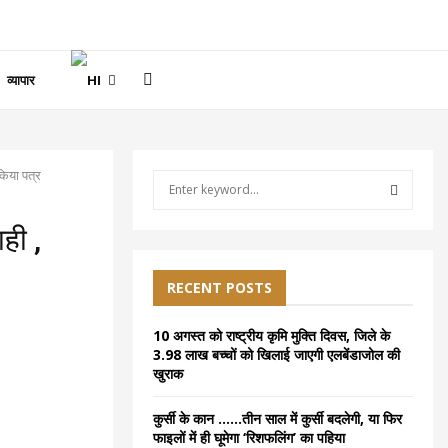
व्यापार
 किया पत्र
S
e
a
S
ही ,
r
c
E
h
RECENT POSTS
f
A
o
10 अगस्त को राष्ट्रीय कृमि मुक्ति दिवस, जिले के
r
R
3.98 लाख बच्चों को खिलाई जाएगी एलबेंडाजोल की
:
खुराक
C
कुर्सी के कान ……तीन साल में कुर्सी बदलेगी, या फिर
H
फाइलों में ही घूमेगा ‘रिशफलिंग’ का पहिया