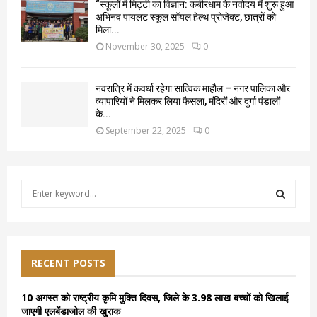
“स्कूलों में मिट्टी का विज्ञान: कबीरधाम के नवोदय में शुरू हुआ
अभिनव पायलट स्कूल सॉयल हेल्थ प्रोजेक्ट, छात्रों को
मिला...
November 30, 2025
0
नवरात्रि में कवर्धा रहेगा सात्विक माहौल – नगर पालिका और
व्यापारियों ने मिलकर लिया फैसला, मंदिरों और दुर्गा पंडालों
के...
September 22, 2025
0
S
e
a
S
r
c
E
h
RECENT POSTS
f
A
o
10 अगस्त को राष्ट्रीय कृमि मुक्ति दिवस, जिले के 3.98 लाख बच्चों को खिलाई
r
R
जाएगी एलबेंडाजोल की खुराक