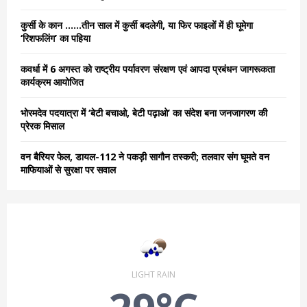
:
C
कुर्सी के कान ……तीन साल में कुर्सी बदलेगी, या फिर फाइलों में ही घूमेगा
‘रिशफलिंग’ का पहिया
H
कवर्धा में 6 अगस्त को राष्ट्रीय पर्यावरण संरक्षण एवं आपदा प्रबंधन जागरूकता
कार्यक्रम आयोजित
भोरमदेव पदयात्रा में ‘बेटी बचाओ, बेटी पढ़ाओ’ का संदेश बना जनजागरण की
प्रेरक मिसाल
वन बैरियर फेल, डायल-112 ने पकड़ी सागौन तस्करी; तलवार संग घूमते वन
माफियाओं से सुरक्षा पर सवाल
LIGHT RAIN