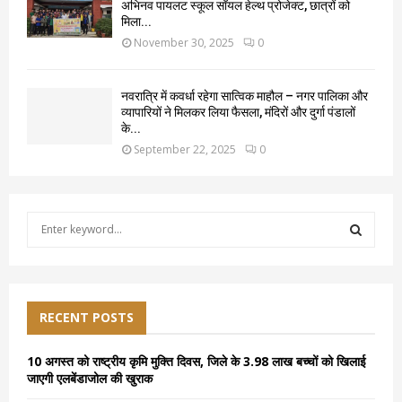
अभिनव पायलट स्कूल सॉयल हेल्थ प्रोजेक्ट, छात्रों को
मिला...
November 30, 2025
0
नवरात्रि में कवर्धा रहेगा सात्विक माहौल – नगर पालिका और
व्यापारियों ने मिलकर लिया फैसला, मंदिरों और दुर्गा पंडालों
के...
September 22, 2025
0
S
e
a
S
r
c
E
h
RECENT POSTS
f
A
o
10 अगस्त को राष्ट्रीय कृमि मुक्ति दिवस, जिले के 3.98 लाख बच्चों को खिलाई
r
R
जाएगी एलबेंडाजोल की खुराक
: