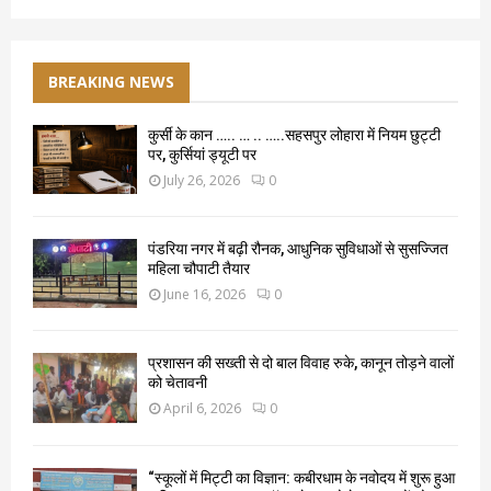
BREAKING NEWS
कुर्सी के कान ….. … .. …..सहसपुर लोहारा में नियम छुट्टी
पर, कुर्सियां ड्यूटी पर
July 26, 2026
0
पंडरिया नगर में बढ़ी रौनक, आधुनिक सुविधाओं से सुसज्जित
महिला चौपाटी तैयार
June 16, 2026
0
प्रशासन की सख्ती से दो बाल विवाह रुके, कानून तोड़ने वालों
को चेतावनी
April 6, 2026
0
“स्कूलों में मिट्टी का विज्ञान: कबीरधाम के नवोदय में शुरू हुआ