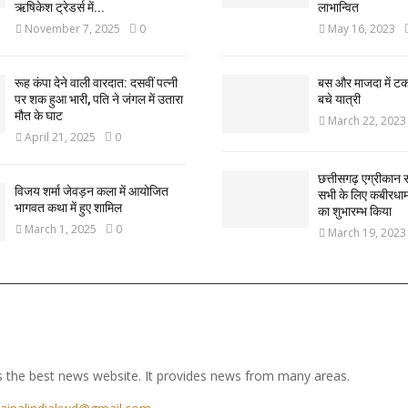
ऋषिकेश ट्रेडर्स में...
लाभान्वित
November 7, 2025
0
May 16, 2023
रूह कंपा देने वाली वारदात: दसवीं पत्नी
बस और माजदा में ट
पर शक हुआ भारी, पति ने जंगल में उतारा
बचे यात्री
मौत के घाट
March 22, 2023
April 21, 2025
0
छत्तीसगढ़ एग्रीकान स
विजय शर्मा जेवड़न कला में आयोजित
सभी के लिए कबीरधाम ज
भागवत कथा में हुए शामिल
का शुभारम्भ किया
March 1, 2025
0
March 19, 2023
 the best news website. It provides news from many areas.