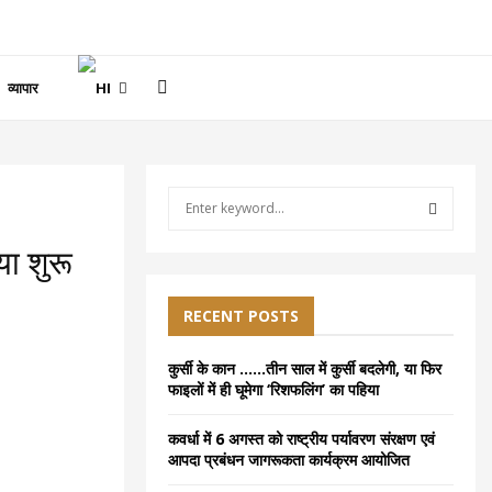
व्यापार
S
e
a
S
या शुरू
r
c
E
h
RECENT POSTS
f
A
o
कुर्सी के कान ……तीन साल में कुर्सी बदलेगी, या फिर
r
R
फाइलों में ही घूमेगा ‘रिशफलिंग’ का पहिया
:
C
कवर्धा में 6 अगस्त को राष्ट्रीय पर्यावरण संरक्षण एवं
आपदा प्रबंधन जागरूकता कार्यक्रम आयोजित
H