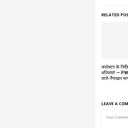
RELATED PO
कलेक्टर के निर्दे
धज्जियां! — PW
तारो-रेँगाखार मा
LEAVE A CO