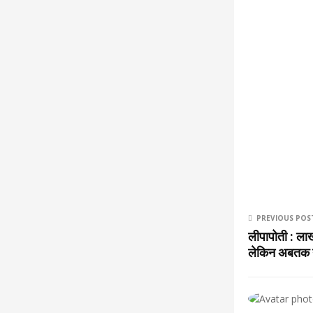
PREVIOUS POS
लीपापोती : ला
लेकिन अबतक न