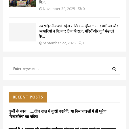
मिला...
November 30, 2025
0
नवरात्रि में कवर्धा रहेगा सात्विक माहौल – नगर पालिका और
व्यापारियों ने मिलकर लिया फैसला, मंदिरों और दुर्गा पंडालों
के...
September 22, 2025
0
S
e
a
S
r
c
E
h
RECENT POSTS
f
A
o
कुर्सी के कान ……तीन साल में कुर्सी बदलेगी, या फिर फाइलों में ही घूमेगा
r
R
‘रिशफलिंग’ का पहिया
:
C