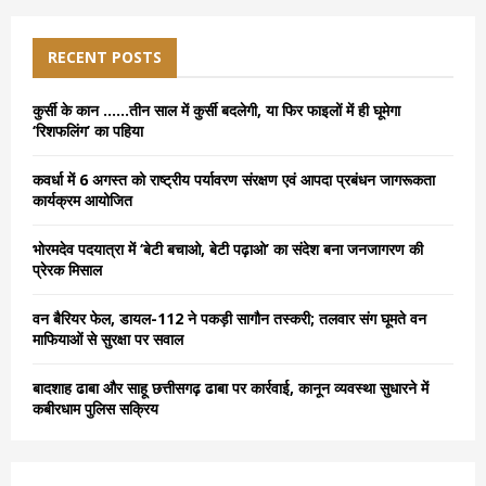
r
c
E
h
RECENT POSTS
f
A
o
कुर्सी के कान ……तीन साल में कुर्सी बदलेगी, या फिर फाइलों में ही घूमेगा
r
R
‘रिशफलिंग’ का पहिया
:
C
कवर्धा में 6 अगस्त को राष्ट्रीय पर्यावरण संरक्षण एवं आपदा प्रबंधन जागरूकता
कार्यक्रम आयोजित
H
भोरमदेव पदयात्रा में ‘बेटी बचाओ, बेटी पढ़ाओ’ का संदेश बना जनजागरण की
प्रेरक मिसाल
वन बैरियर फेल, डायल-112 ने पकड़ी सागौन तस्करी; तलवार संग घूमते वन
माफियाओं से सुरक्षा पर सवाल
बादशाह ढाबा और साहू छत्तीसगढ़ ढाबा पर कार्रवाई, कानून व्यवस्था सुधारने में
कबीरधाम पुलिस सक्रिय