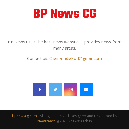
BP News CG
ABOUT US
BP News CG is the best news website. It provides news from
many areas.
Contact us:
Chainalindiakwd@gmail.com
FOLLOW US
bpnewscg.com
- All Right Reserved. Designed and Developed by
Newsreach
@2023 - newsreach.in