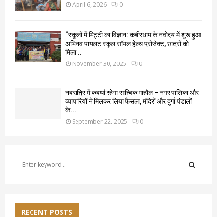
April 6, 2026
0
“स्कूलों में मिट्टी का विज्ञान: कबीरधाम के नवोदय में शुरू हुआ
अभिनव पायलट स्कूल सॉयल हेल्थ प्रोजेक्ट, छात्रों को
मिला...
November 30, 2025
0
नवरात्रि में कवर्धा रहेगा सात्विक माहौल – नगर पालिका और
व्यापारियों ने मिलकर लिया फैसला, मंदिरों और दुर्गा पंडालों
के...
September 22, 2025
0
S
e
a
S
r
c
E
h
RECENT POSTS