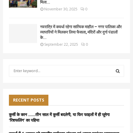
मिला...
November 30, 2025
0
नवरात्रि में कवर्धा रहेगा सात्विक माहौल – नगर पालिका और
व्यापारियों ने मिलकर लिया फैसला, मंदिरों और दुर्गा पंडालों
के...
September 22, 2025
0
S
e
a
S
r
c
E
h
RECENT POSTS
f
A
o
कुर्सी के कान ……तीन साल में कुर्सी बदलेगी, या फिर फाइलों में ही घूमेगा
r
R
‘रिशफलिंग’ का पहिया
:
C