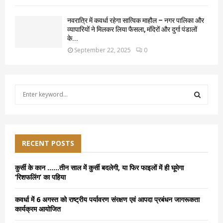
नवरात्रि में कवर्धा रहेगा सात्विक माहौल – नगर पालिका और
व्यापारियों ने मिलकर लिया फैसला, मंदिरों और दुर्गा पंडालों
के...
September 22, 2025
0
S
e
a
S
r
c
E
h
RECENT POSTS
f
A
o
कुर्सी के कान ……तीन साल में कुर्सी बदलेगी, या फिर फाइलों में ही घूमेगा
r
R
‘रिशफलिंग’ का पहिया
:
C
कवर्धा में 6 अगस्त को राष्ट्रीय पर्यावरण संरक्षण एवं आपदा प्रबंधन जागरूकता
कार्यक्रम आयोजित
H