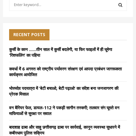
S
e
a
S
r
c
E
h
RECENT POSTS
f
A
o
कुर्सी के कान ……तीन साल में कुर्सी बदलेगी, या फिर फाइलों में ही घूमेगा
r
R
‘रिशफलिंग’ का पहिया
:
C
कवर्धा में 6 अगस्त को राष्ट्रीय पर्यावरण संरक्षण एवं आपदा प्रबंधन जागरूकता
कार्यक्रम आयोजित
H
भोरमदेव पदयात्रा में ‘बेटी बचाओ, बेटी पढ़ाओ’ का संदेश बना जनजागरण की
प्रेरक मिसाल
वन बैरियर फेल, डायल-112 ने पकड़ी सागौन तस्करी; तलवार संग घूमते वन
माफियाओं से सुरक्षा पर सवाल
बादशाह ढाबा और साहू छत्तीसगढ़ ढाबा पर कार्रवाई, कानून व्यवस्था सुधारने में
कबीरधाम पुलिस सक्रिय