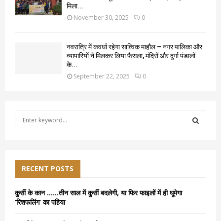
मिला...
November 30, 2025
0
नवरात्रि में कवर्धा रहेगा सात्विक माहौल – नगर पालिका और
व्यापारियों ने मिलकर लिया फैसला, मंदिरों और दुर्गा पंडालों
के...
September 22, 2025
0
S
e
a
S
r
c
E
h
RECENT POSTS
f
A
o
कुर्सी के कान ……तीन साल में कुर्सी बदलेगी, या फिर फाइलों में ही घूमेगा
r
R
‘रिशफलिंग’ का पहिया
:
C