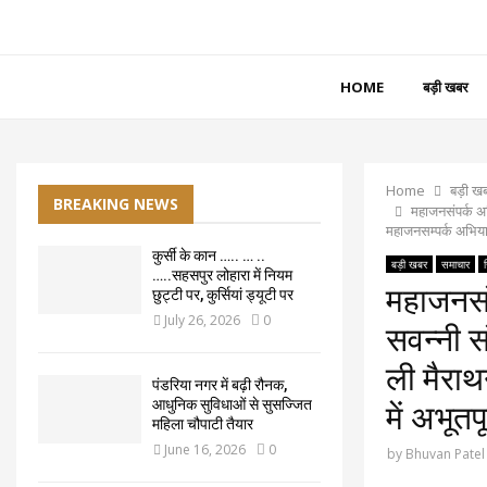
HOME
बड़ी खबर
Home
बड़ी ख
BREAKING NEWS
महाजनसंपर्क अभि
महाजनसम्पर्क अभियान 
कुर्सी के कान ….. … ..
बड़ी खबर
समाचार
…..सहसपुर लोहारा में नियम
महाजनसंपर
छुट्टी पर, कुर्सियां ड्यूटी पर
July 26, 2026
0
सवन्नी स
ली मैराथ
पंडरिया नगर में बढ़ी रौनक,
आधुनिक सुविधाओं से सुसज्जित
में अभूतपू
महिला चौपाटी तैयार
June 16, 2026
0
by
Bhuvan Patel