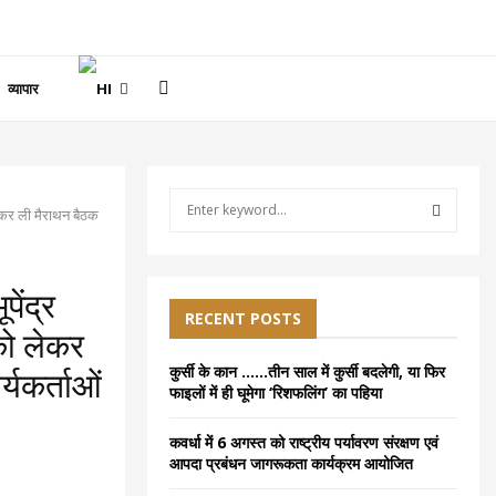
व्यापार
S
 लेकर ली मैराथन बैठक
e
a
S
r
c
ेंद्र
E
h
RECENT POSTS
 को लेकर
f
A
o
कुर्सी के कान ……तीन साल में कुर्सी बदलेगी, या फिर
यकर्ताओं
r
R
फाइलों में ही घूमेगा ‘रिशफलिंग’ का पहिया
:
C
कवर्धा में 6 अगस्त को राष्ट्रीय पर्यावरण संरक्षण एवं
आपदा प्रबंधन जागरूकता कार्यक्रम आयोजित
H