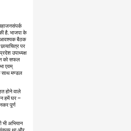
 महाजनसंपर्क
की है. भाजपा के
एक आवश्यक बैठक
े छायाचित्र पर
प्रदेश उपाध्यक्ष
भियान को सफल
भा एवम्
के साथ मण्डल
त होने वाले
यान हमें घर –
नकर पूर्ण
सी भी अभियान
 संकल्प था और