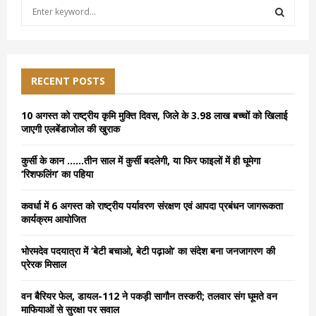
S
e
a
S
r
c
E
h
RECENT POSTS
f
A
o
10 अगस्त को राष्ट्रीय कृमि मुक्ति दिवस, जिले के 3.98 लाख बच्चों को खिलाई
r
R
जाएगी एलबेंडाजोल की खुराक
:
C
कुर्सी के कान ……तीन साल में कुर्सी बदलेगी, या फिर फाइलों में ही घूमेगा
‘रिशफलिंग’ का पहिया
H
कवर्धा में 6 अगस्त को राष्ट्रीय पर्यावरण संरक्षण एवं आपदा प्रबंधन जागरूकता
कार्यक्रम आयोजित
भोरमदेव पदयात्रा में ‘बेटी बचाओ, बेटी पढ़ाओ’ का संदेश बना जनजागरण की
प्रेरक मिसाल
वन बैरियर फेल, डायल-112 ने पकड़ी सागौन तस्करी; तलवार संग घूमते वन
माफियाओं से सुरक्षा पर सवाल