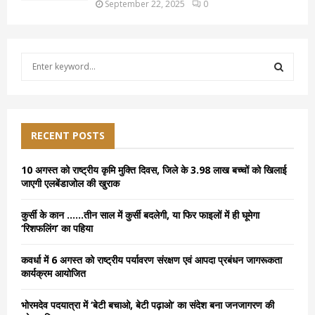
September 22, 2025
0
S
e
a
S
r
c
E
h
RECENT POSTS
f
A
o
10 अगस्त को राष्ट्रीय कृमि मुक्ति दिवस, जिले के 3.98 लाख बच्चों को खिलाई
r
R
जाएगी एलबेंडाजोल की खुराक
:
C
कुर्सी के कान ……तीन साल में कुर्सी बदलेगी, या फिर फाइलों में ही घूमेगा
‘रिशफलिंग’ का पहिया
H
कवर्धा में 6 अगस्त को राष्ट्रीय पर्यावरण संरक्षण एवं आपदा प्रबंधन जागरूकता
कार्यक्रम आयोजित
भोरमदेव पदयात्रा में ‘बेटी बचाओ, बेटी पढ़ाओ’ का संदेश बना जनजागरण की