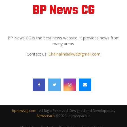
BP News CG
ABOUT US
BP News CG is the best news website. It provides news from
many areas.
Contact us:
Chainalindiakwd@gmail.com
FOLLOW US
bpnewscg.com
- All Right Reserved. Designed and Developed by
Newsreach
@2023 - newsreach.in