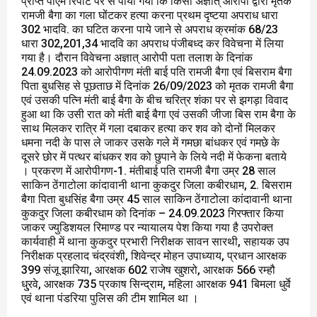
प्राप्त पीएम रिपोर्ट पर से पाया गया कि किसी अज्ञात् आरोपी द्वारा मृतक
रामजी बैगा का गला घोंटकर हत्या करना प्रथम दृष्टया अपराध धारा
302 भादवि. का घटित करना पाये जाने से अपराध क्रमांक 68/23
धारा 302,201,34 भादवि का अपराध पंजीबध्द कर विवेचना में लिया
गया है। दौरान विवेचना अज्ञात् आरोपी पता तलाश के दिनांक
24.09.2023 को आरोपीगण मंती बाई पति रामजी बैगा एवं बिसराम बैगा
पिता बुधसिह से पूछताछ में दिनांक 26/09/2023 को मृतक रामजी बैगा
एवं उसकी पत्नि मंती बाई बैगा के बीच चरित्र शंका पर से झगड़ा विवाद
हुआ था कि उसी रात को मंती बाई बैगा एवं उसकी जीजा बिस राम बैगा के
साथ मिलकर रात्रि में गला दबाकर हत्या कर शव को दोनों मिलकर
धमना नदी के पास ले जाकर उसके गले में गमछा बांधकर एवं गमछे के
दूसरे छोर में पत्थर बांधकर शव को छुपाने के लिये नदी में फेकना बताये
। प्रकरण में आरोपीगण-1. मंतीबाई पति रामजी बैगा उम्र 28 साल
साकिन ठेंगाटोला कांदावानी थाना कुकदुर जिला कबीरधाम, 2. बिसराम
बैगा पिता बुधसिंह बैगा उम्र 45 साल साकिन ठेंगाटोला कांदावानी थाना
कुकदुर जिला कबीरधाम को दिनांक – 24.09.2023 गिरफ्तार किया
जाकर ज्युडिशयल रिमाण्ड पर न्यायालय पेश किया गया है उपरोक्त
कार्यवाही में थाना कुकदुर प्रभारी निरीक्षक सावन सारथी, सहायक उप
निरीक्षक प्रहलाद चंद्रवंशी, शिवेन्द्र मोहन उपाध्याय, प्रधान आरक्षक
399 संजू झारिया, आरक्षक 602 राजेष खुशरो, आरक्षक 566 रम्हौ
धु्रवे, आरक्षक 735 प्रकाष सिन्द्राम, महिला आरक्षक 941 बिमला धुर्वे
एवं थाना पंडरिया पुलिस की टीम शामिल था ।