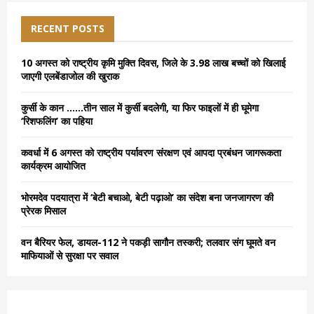
c
E
h
RECENT POSTS
f
A
o
10 अगस्त को राष्ट्रीय कृमि मुक्ति दिवस, जिले के 3.98 लाख बच्चों को खिलाई
r
R
जाएगी एलबेंडाजोल की खुराक
:
C
कुर्सी के कान ……तीन साल में कुर्सी बदलेगी, या फिर फाइलों में ही घूमेगा
‘रिशफलिंग’ का पहिया
H
कवर्धा में 6 अगस्त को राष्ट्रीय पर्यावरण संरक्षण एवं आपदा प्रबंधन जागरूकता
कार्यक्रम आयोजित
भोरमदेव पदयात्रा में ‘बेटी बचाओ, बेटी पढ़ाओ’ का संदेश बना जनजागरण की
प्रेरक मिसाल
वन बैरियर फेल, डायल-112 ने पकड़ी सागौन तस्करी; तलवार संग घूमते वन
माफियाओं से सुरक्षा पर सवाल