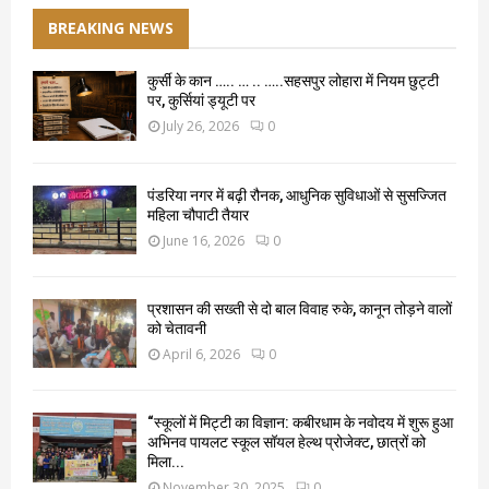
BREAKING NEWS
कुर्सी के कान ….. … .. …..सहसपुर लोहारा में नियम छुट्टी
पर, कुर्सियां ड्यूटी पर
July 26, 2026
0
पंडरिया नगर में बढ़ी रौनक, आधुनिक सुविधाओं से सुसज्जित
महिला चौपाटी तैयार
June 16, 2026
0
प्रशासन की सख्ती से दो बाल विवाह रुके, कानून तोड़ने वालों
को चेतावनी
April 6, 2026
0
“स्कूलों में मिट्टी का विज्ञान: कबीरधाम के नवोदय में शुरू हुआ
अभिनव पायलट स्कूल सॉयल हेल्थ प्रोजेक्ट, छात्रों को
मिला...
November 30, 2025
0