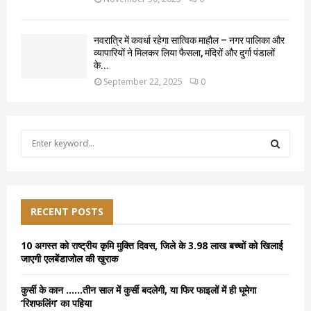
नवरात्रि में कवर्धा रहेगा सात्विक माहौल – नगर पालिका और
व्यापारियों ने मिलकर लिया फैसला, मंदिरों और दुर्गा पंडालों
के...
September 22, 2025
0
S
e
a
S
r
c
E
h
RECENT POSTS
f
A
o
10 अगस्त को राष्ट्रीय कृमि मुक्ति दिवस, जिले के 3.98 लाख बच्चों को खिलाई
r
R
जाएगी एलबेंडाजोल की खुराक
:
C
कुर्सी के कान ……तीन साल में कुर्सी बदलेगी, या फिर फाइलों में ही घूमेगा
‘रिशफलिंग’ का पहिया
H