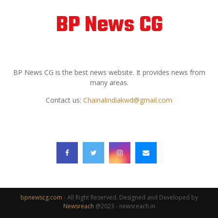
BP News CG
ABOUT US
BP News CG is the best news website. It provides news from
many areas.
Contact us:
Chainalindiakwd@gmail.com
FOLLOW US
bpnewscg.com
- All Right Reserved. Designed and Developed by
Newsreach
@2023 - newsreach.in