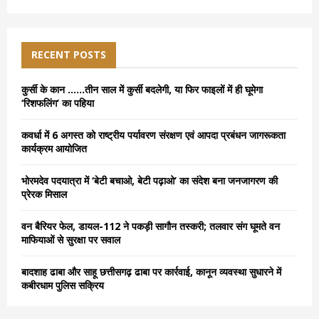
a
S
r
c
E
h
RECENT POSTS
f
A
o
कुर्सी के कान ……तीन साल में कुर्सी बदलेगी, या फिर फाइलों में ही घूमेगा
r
R
‘रिशफलिंग’ का पहिया
:
C
कवर्धा में 6 अगस्त को राष्ट्रीय पर्यावरण संरक्षण एवं आपदा प्रबंधन जागरूकता
कार्यक्रम आयोजित
H
भोरमदेव पदयात्रा में ‘बेटी बचाओ, बेटी पढ़ाओ’ का संदेश बना जनजागरण की
प्रेरक मिसाल
वन बैरियर फेल, डायल-112 ने पकड़ी सागौन तस्करी; तलवार संग घूमते वन
माफियाओं से सुरक्षा पर सवाल
बादशाह ढाबा और साहू छत्तीसगढ़ ढाबा पर कार्रवाई, कानून व्यवस्था सुधारने में
कबीरधाम पुलिस सक्रिय