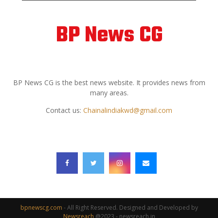
BP News CG
ABOUT US
BP News CG is the best news website. It provides news from
many areas.
Contact us:
Chainalindiakwd@gmail.com
FOLLOW US
bpnewscg.com
- All Right Reserved. Designed and Developed by
Newsreach
@2023 - newsreach.in