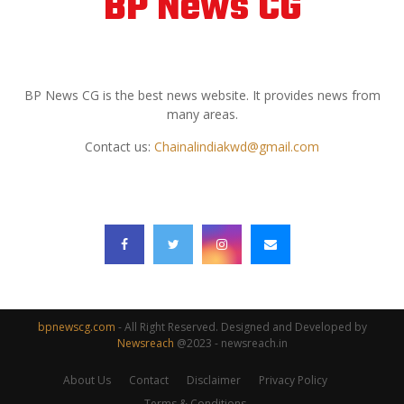
BP News CG
ABOUT US
BP News CG is the best news website. It provides news from
many areas.
Contact us:
Chainalindiakwd@gmail.com
FOLLOW US
bpnewscg.com
- All Right Reserved. Designed and Developed by
Newsreach
@2023 - newsreach.in
About Us
Contact
Disclaimer
Privacy Policy
Terms & Conditions