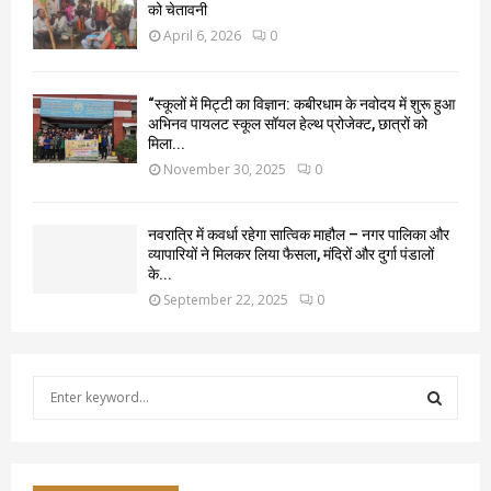
को चेतावनी
April 6, 2026
0
“स्कूलों में मिट्टी का विज्ञान: कबीरधाम के नवोदय में शुरू हुआ
अभिनव पायलट स्कूल सॉयल हेल्थ प्रोजेक्ट, छात्रों को
मिला...
November 30, 2025
0
नवरात्रि में कवर्धा रहेगा सात्विक माहौल – नगर पालिका और
व्यापारियों ने मिलकर लिया फैसला, मंदिरों और दुर्गा पंडालों
के...
September 22, 2025
0
S
e
a
S
r
c
E