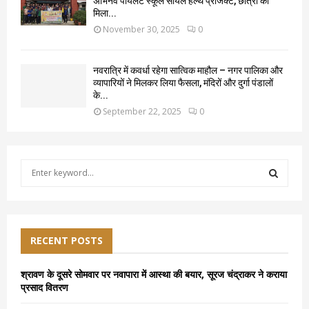
अभिनव पायलट स्कूल सॉयल हेल्थ प्रोजेक्ट, छात्रों को
मिला...
November 30, 2025
0
नवरात्रि में कवर्धा रहेगा सात्विक माहौल – नगर पालिका और
व्यापारियों ने मिलकर लिया फैसला, मंदिरों और दुर्गा पंडालों
के...
September 22, 2025
0
S
e
a
S
r
c
E
h
RECENT POSTS
f
A
o
श्रावण के दूसरे सोमवार पर नवापारा में आस्था की बयार, सूरज चंद्राकर ने कराया
r
R
प्रसाद वितरण
: