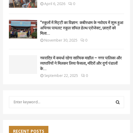
April 6, 2026
0
“स्कूलों में मिट्टी का विज्ञान: कबीरधाम के नवोदय में शुरू हुआ
अभिनव पायलट स्कूल सॉयल हेल्थ प्रोजेक्ट, छात्रों को
मिला...
November 30, 2025
0
नवरात्रि में कवर्धा रहेगा सात्विक माहौल – नगर पालिका और
व्यापारियों ने मिलकर लिया फैसला, मंदिरों और दुर्गा पंडालों
के...
September 22, 2025
0
S
e
a
S
r
c
E
h
RECENT POSTS