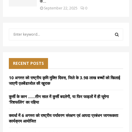
के...
September 22, 2025
0
S
e
a
S
r
c
E
h
RECENT POSTS
f
A
o
10 अगस्त को राष्ट्रीय कृमि मुक्ति दिवस, जिले के 3.98 लाख बच्चों को खिलाई
r
R
जाएगी एलबेंडाजोल की खुराक
:
C
कुर्सी के कान ……तीन साल में कुर्सी बदलेगी, या फिर फाइलों में ही घूमेगा
‘रिशफलिंग’ का पहिया
H
कवर्धा में 6 अगस्त को राष्ट्रीय पर्यावरण संरक्षण एवं आपदा प्रबंधन जागरूकता
कार्यक्रम आयोजित