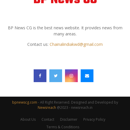
ABOUT US
BP News CG is the best news website. It provides news from
many areas.
Contact us:
Chainalindiakwd@gmail.com
FOLLOW US
bpnewscg.com
- All Right Reserved. Designed and Developed by
Newsreach
@2023 - newsreach.in
About Us
Contact
Disclaimer
Privacy Policy
Terms & Conditions