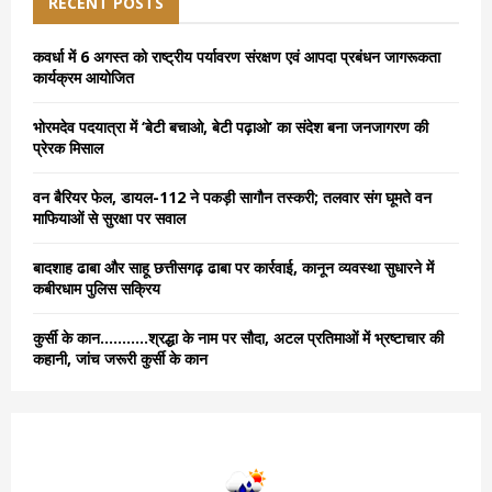
h
RECENT POSTS
f
A
o
कवर्धा में 6 अगस्त को राष्ट्रीय पर्यावरण संरक्षण एवं आपदा प्रबंधन जागरूकता
r
R
कार्यक्रम आयोजित
:
C
भोरमदेव पदयात्रा में ‘बेटी बचाओ, बेटी पढ़ाओ’ का संदेश बना जनजागरण की
प्रेरक मिसाल
H
वन बैरियर फेल, डायल-112 ने पकड़ी सागौन तस्करी; तलवार संग घूमते वन
माफियाओं से सुरक्षा पर सवाल
बादशाह ढाबा और साहू छत्तीसगढ़ ढाबा पर कार्रवाई, कानून व्यवस्था सुधारने में
कबीरधाम पुलिस सक्रिय
कुर्सी के कान………..श्रद्धा के नाम पर सौदा, अटल प्रतिमाओं में भ्रष्टाचार की
कहानी, जांच जरूरी कुर्सी के कान