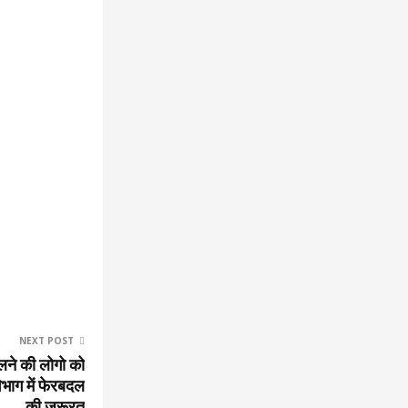
NEXT POST
लने की लोगो को
िभाग में फेरबदल
की जरूरत