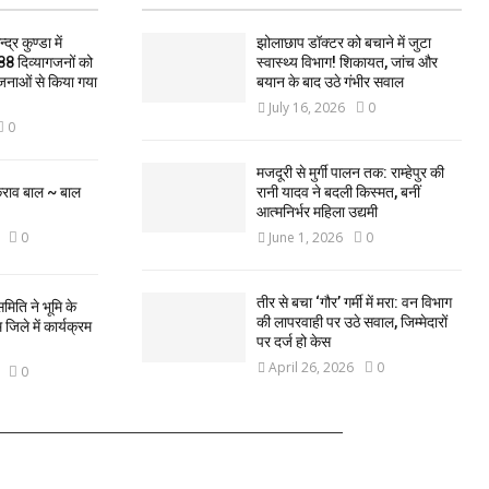
द्र कुण्डा में
झोलाछाप डॉक्टर को बचाने में जुटा
88 दिव्यागजनों को
स्वास्थ्य विभाग! शिकायत, जांच और
जनाओं से किया गया
बयान के बाद उठे गंभीर सवाल
July 16, 2026
0
0
मजदूरी से मुर्गी पालन तक: राम्हेपुर की
कराव बाल ~ बाल
रानी यादव ने बदली किस्मत, बनीं
आत्मनिर्भर महिला उद्यमी
0
June 1, 2026
0
तीर से बचा ‘गौर’ गर्मी में मरा: वन विभाग
मिति ने भूमि के
की लापरवाही पर उठे सवाल, जिम्मेदारों
िले में कार्यक्रम
पर दर्ज हो केस
April 26, 2026
0
0