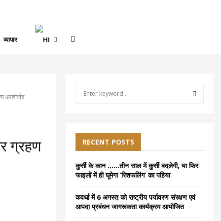
व्यापार
S
या आशीर्वाद
e
a
S
r
c
E
h
RECENT POSTS
कर ग्रहण
f
A
o
कुर्सी के कान ……तीन साल में कुर्सी बदलेगी, या फिर
r
R
फाइलों में ही घूमेगा ‘रिशफलिंग’ का पहिया
:
C
कवर्धा में 6 अगस्त को राष्ट्रीय पर्यावरण संरक्षण एवं
आपदा प्रबंधन जागरूकता कार्यक्रम आयोजित
H