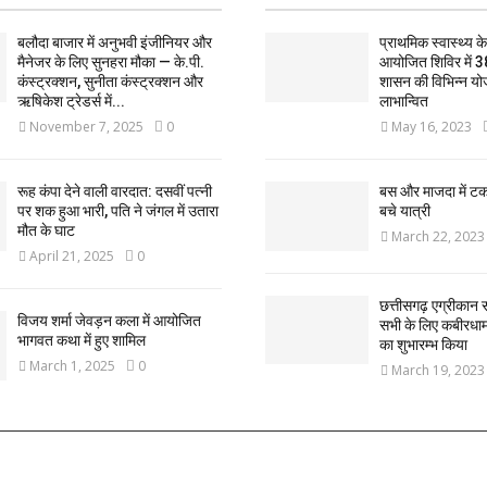
बलौदा बाजार में अनुभवी इंजीनियर और
प्राथमिक स्वास्थ्य केन्
मैनेजर के लिए सुनहरा मौका — के.पी.
आयोजित शिविर में 3
कंस्ट्रक्शन, सुनीता कंस्ट्रक्शन और
शासन की विभिन्न यो
ऋषिकेश ट्रेडर्स में...
लाभान्वित
November 7, 2025
0
May 16, 2023
रूह कंपा देने वाली वारदात: दसवीं पत्नी
बस और माजदा में ट
पर शक हुआ भारी, पति ने जंगल में उतारा
बचे यात्री
मौत के घाट
March 22, 2023
April 21, 2025
0
छत्तीसगढ़ एग्रीकान स
विजय शर्मा जेवड़न कला में आयोजित
सभी के लिए कबीरधाम ज
भागवत कथा में हुए शामिल
का शुभारम्भ किया
March 1, 2025
0
March 19, 2023