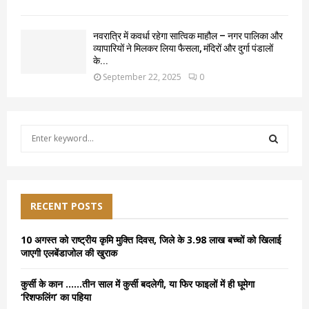
नवरात्रि में कवर्धा रहेगा सात्विक माहौल – नगर पालिका और
व्यापारियों ने मिलकर लिया फैसला, मंदिरों और दुर्गा पंडालों
के...
September 22, 2025
0
S
e
a
S
r
c
E
h
RECENT POSTS
f
A
o
10 अगस्त को राष्ट्रीय कृमि मुक्ति दिवस, जिले के 3.98 लाख बच्चों को खिलाई
r
R
जाएगी एलबेंडाजोल की खुराक
:
C
कुर्सी के कान ……तीन साल में कुर्सी बदलेगी, या फिर फाइलों में ही घूमेगा
‘रिशफलिंग’ का पहिया
H