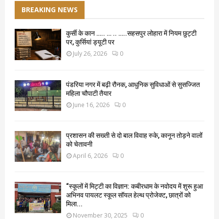
BREAKING NEWS
कुर्सी के कान ….. … .. …..सहसपुर लोहारा में नियम छुट्टी
पर, कुर्सियां ड्यूटी पर
July 26, 2026
0
पंडरिया नगर में बढ़ी रौनक, आधुनिक सुविधाओं से सुसज्जित
महिला चौपाटी तैयार
June 16, 2026
0
प्रशासन की सख्ती से दो बाल विवाह रुके, कानून तोड़ने वालों
को चेतावनी
April 6, 2026
0
“स्कूलों में मिट्टी का विज्ञान: कबीरधाम के नवोदय में शुरू हुआ
अभिनव पायलट स्कूल सॉयल हेल्थ प्रोजेक्ट, छात्रों को
मिला...
November 30, 2025
0