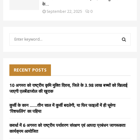
के...
September 22, 2025
0
S
e
a
S
r
c
E
h
RECENT POSTS
f
A
o
10 अगस्त को राष्ट्रीय कृमि मुक्ति दिवस, जिले के 3.98 लाख बच्चों को खिलाई
r
R
जाएगी एलबेंडाजोल की खुराक
:
C
कुर्सी के कान ……तीन साल में कुर्सी बदलेगी, या फिर फाइलों में ही घूमेगा
‘रिशफलिंग’ का पहिया
H
कवर्धा में 6 अगस्त को राष्ट्रीय पर्यावरण संरक्षण एवं आपदा प्रबंधन जागरूकता
कार्यक्रम आयोजित