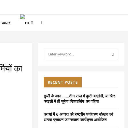
व्यापार
S
e
a
S
्मियों का
r
c
E
h
RECENT POSTS
f
A
o
कुर्सी के कान ……तीन साल में कुर्सी बदलेगी, या फिर
r
R
फाइलों में ही घूमेगा ‘रिशफलिंग’ का पहिया
:
C
कवर्धा में 6 अगस्त को राष्ट्रीय पर्यावरण संरक्षण एवं
आपदा प्रबंधन जागरूकता कार्यक्रम आयोजित
H