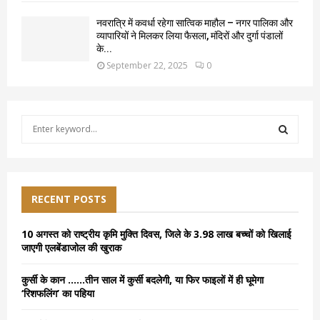
नवरात्रि में कवर्धा रहेगा सात्विक माहौल – नगर पालिका और
व्यापारियों ने मिलकर लिया फैसला, मंदिरों और दुर्गा पंडालों
के...
September 22, 2025
0
S
e
a
S
r
c
E
h
RECENT POSTS
f
A
o
10 अगस्त को राष्ट्रीय कृमि मुक्ति दिवस, जिले के 3.98 लाख बच्चों को खिलाई
r
R
जाएगी एलबेंडाजोल की खुराक
:
C
कुर्सी के कान ……तीन साल में कुर्सी बदलेगी, या फिर फाइलों में ही घूमेगा
‘रिशफलिंग’ का पहिया
H