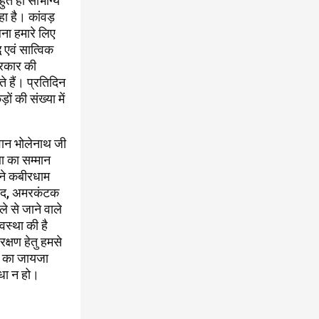
हुत ही सौभाग्य
रहा है। कांवड़
ना हमारे लिए
 एवं सात्विक
प्रकार की
े हैं। प्रतिदिन
ं की संख्या में
गवान भोलेनाथ जी
 का सम्मान
मने कबीरधाम
रिषद, अमरकंटक
े से जाने वाले
वस्था की है
क्षण हेतु हमसे
ों का जायजा
िधा न हो।