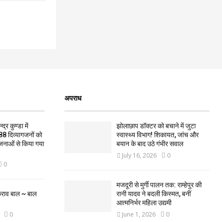
अपराध
द्र कुण्डा में
झोलाछाप डॉक्टर को बचाने में जुटा
88 दिव्यागजनों को
स्वास्थ्य विभाग! शिकायत, जांच और
जनाओं से किया गया
बयान के बाद उठे गंभीर सवाल
July 16, 2026
0
0
मजदूरी से मुर्गी पालन तक: राम्हेपुर की
कराव बाल ~ बाल
रानी यादव ने बदली किस्मत, बनीं
आत्मनिर्भर महिला उद्यमी
0
June 1, 2026
0