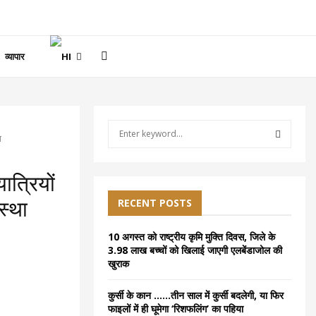
व्यापार
S
ा
e
a
S
r
ात्रियों
c
E
h
RECENT POSTS
स्था
f
A
o
10 अगस्त को राष्ट्रीय कृमि मुक्ति दिवस, जिले के
r
R
3.98 लाख बच्चों को खिलाई जाएगी एलबेंडाजोल की
:
खुराक
C
कुर्सी के कान ……तीन साल में कुर्सी बदलेगी, या फिर
H
फाइलों में ही घूमेगा ‘रिशफलिंग’ का पहिया