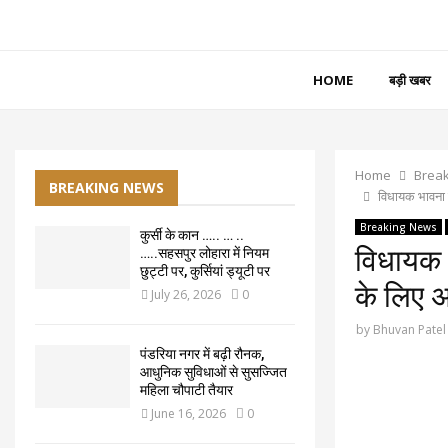
HOME
बड़ी खबर
Home
Brea
BREAKING NEWS
विधायक भावना ब
Breaking News
कुर्सी के कान ….. … ..
विधायक भ
…..सहसपुर लोहारा में नियम
छुट्टी पर, कुर्सियां ड्यूटी पर
के लिए अ
July 26, 2026
0
by
Bhuvan Patel
पंडरिया नगर में बढ़ी रौनक,
आधुनिक सुविधाओं से सुसज्जित
महिला चौपाटी तैयार
June 16, 2026
0