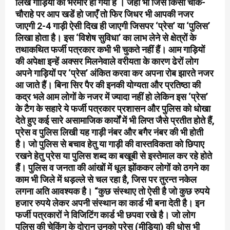
लिखे गाड़ियों की भरमार हो गयी है । जहाँ भी जिस किसी चौक-
चौराहे पर आप खडें हो जाएँ तो फिर जिधर भी आपकी नजर
जाएगी 2-4 गाड़ी ऐसी दिख ही जाएगी जिसपर ‘प्रेस’ या ‘पुलिस’
लिखा होता है। इस ‘विशेष सुविधा’ का लाभ लेने से क्षेत्रों के
तथाकथित फर्जी पत्रकार कभी भी चुकते नहीं हैं। आम गाड़ियों
की अपेक्षा इन्हें अक्सर मिलनेवाले वरीयता के कारण ढेरों लोग
अपने गाड़ियों पर ‘प्रेस’ अंकित करवा कर अपना रोब झारते नजर
आ जाते हैं। बिना सिर पैर की इनकी योग्यता और प्रतिष्ठा की
कद्र भले आम लोगों के नजर में ज्यादा नहीं हो लेकिन इस ‘प्रेस’
के टैग के सहारे ये फर्जी पत्रकार प्रशासन और पुलिस को धोखा
देते हुए कई सारे असामाजिक कार्यों में भी लिप्त जैसे प्रतीत होते हैं,
प्रेस व पुलिस लिखी यह गाड़ी नंबर और बगैर नंबर की भी होती
है। जो पुलिस से बचाव हेतु या गाड़ी की वास्तविकता को छिपाए
रखने हेतु प्रेस या पुलिस शब्द का बखूबी से इस्तेमाल कर रहे होते
हैं। पुलिस व जनता की आंखों में धूल झोंककर लोगों को ठगने का
काम भी जिले में धड़ल्ले से चल रहा है, जिस पर तुरन्त नकेल
लगना अति आवश्यक है। “कुछ संस्थाए तो ऐसी है जो कुछ रुपये
हजार रुपये लेकर अपनी संस्थान का कार्ड भी बना देती है। इन
फर्जी पत्रकारों ने विजिटिंग कार्ड भी छपवा रखे है। जो लोग
पुलिस की चेकिंग के दोरान उनको प्रेस (मीडिया) की धोस भी