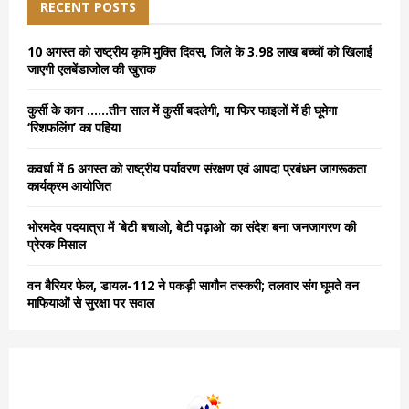
h
RECENT POSTS
f
A
o
10 अगस्त को राष्ट्रीय कृमि मुक्ति दिवस, जिले के 3.98 लाख बच्चों को खिलाई
r
R
जाएगी एलबेंडाजोल की खुराक
:
C
कुर्सी के कान ……तीन साल में कुर्सी बदलेगी, या फिर फाइलों में ही घूमेगा
‘रिशफलिंग’ का पहिया
H
कवर्धा में 6 अगस्त को राष्ट्रीय पर्यावरण संरक्षण एवं आपदा प्रबंधन जागरूकता
कार्यक्रम आयोजित
भोरमदेव पदयात्रा में ‘बेटी बचाओ, बेटी पढ़ाओ’ का संदेश बना जनजागरण की
प्रेरक मिसाल
वन बैरियर फेल, डायल-112 ने पकड़ी सागौन तस्करी; तलवार संग घूमते वन
माफियाओं से सुरक्षा पर सवाल