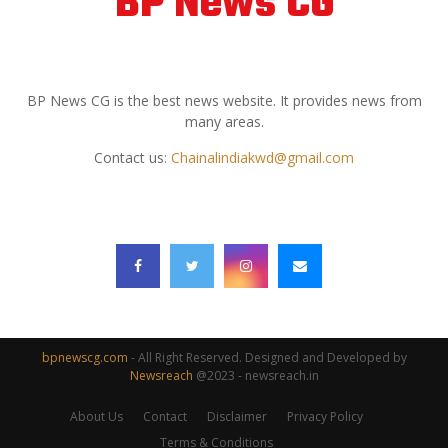
BP News CG
ABOUT US
BP News CG is the best news website. It provides news from
many areas.
Contact us:
Chainalindiakwd@gmail.com
FOLLOW US
bpnewscg.com
- All Right Reserved. Designed and Developed by
Newsreach
@2023 - newsreach.in
About Us
Contact
Disclaimer
Privacy Policy
Terms & Conditions