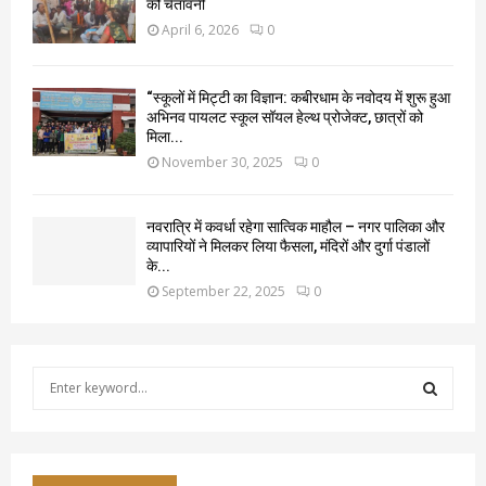
को चेतावनी
April 6, 2026
0
“स्कूलों में मिट्टी का विज्ञान: कबीरधाम के नवोदय में शुरू हुआ
अभिनव पायलट स्कूल सॉयल हेल्थ प्रोजेक्ट, छात्रों को
मिला...
November 30, 2025
0
नवरात्रि में कवर्धा रहेगा सात्विक माहौल – नगर पालिका और
व्यापारियों ने मिलकर लिया फैसला, मंदिरों और दुर्गा पंडालों
के...
September 22, 2025
0
S
e
a
S
r
c
E