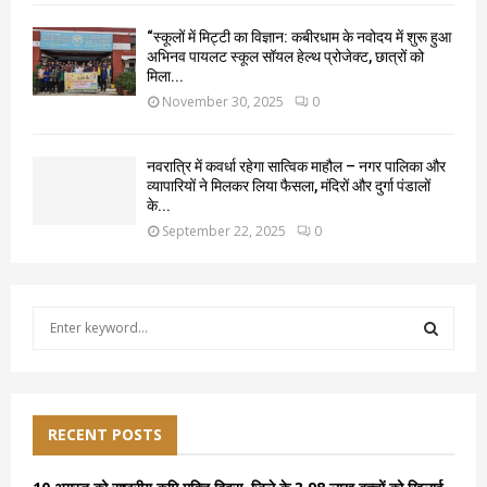
“स्कूलों में मिट्टी का विज्ञान: कबीरधाम के नवोदय में शुरू हुआ
अभिनव पायलट स्कूल सॉयल हेल्थ प्रोजेक्ट, छात्रों को
मिला...
November 30, 2025
0
नवरात्रि में कवर्धा रहेगा सात्विक माहौल – नगर पालिका और
व्यापारियों ने मिलकर लिया फैसला, मंदिरों और दुर्गा पंडालों
के...
September 22, 2025
0
S
e
a
S
r
c
E
h
RECENT POSTS
f
A
o