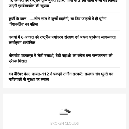
10 अगस्त को राष्ट्रीय कृमि मुक्ति दिवस, जिले के 3.98 लाख बच्चों को खिलाई
r
R
जाएगी एलबेंडाजोल की खुराक
:
C
कुर्सी के कान ……तीन साल में कुर्सी बदलेगी, या फिर फाइलों में ही घूमेगा
‘रिशफलिंग’ का पहिया
H
कवर्धा में 6 अगस्त को राष्ट्रीय पर्यावरण संरक्षण एवं आपदा प्रबंधन जागरूकता
कार्यक्रम आयोजित
भोरमदेव पदयात्रा में ‘बेटी बचाओ, बेटी पढ़ाओ’ का संदेश बना जनजागरण की
प्रेरक मिसाल
वन बैरियर फेल, डायल-112 ने पकड़ी सागौन तस्करी; तलवार संग घूमते वन
माफियाओं से सुरक्षा पर सवाल
BROKEN CLOUDS